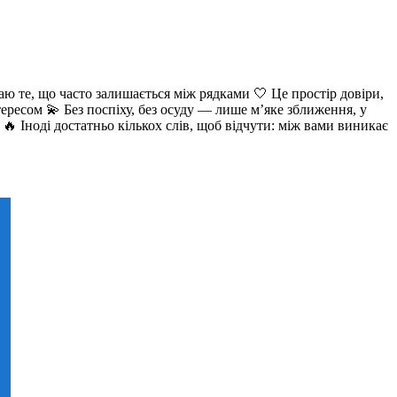
аю те, що часто залишається між рядками 🤍 Це простір довіри,
ересом 💫 Без поспіху, без осуду — лише м’яке зближення, у
🔥 Іноді достатньо кількох слів, щоб відчути: між вами виникає