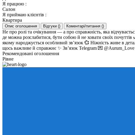
Я працюю
:
Салон
Я приймаю клієнтів
:
Квартира
Опис оголошення
Відгуки
(
)
Коментарі/питання
(
)
Не про ролі та очікування — а про справжність, яка відчуваєть
де можна розслабитися, бути собою й не ховати своїх почуттів
якому народжується особливий зв’язок 💞 Ніжність живе в деталя
щось важливе й справжнє ✨ Зв’язок Telegram 💌 @Aurum_Love
Рекомендовані оголошення
Рівне