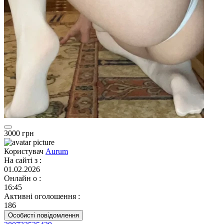
3000 грн
Користувач
Aurum
На сайті з
:
01.02.2026
Онлайн о
:
16:45
Активні оголошення
:
186
Особисті повідомлення