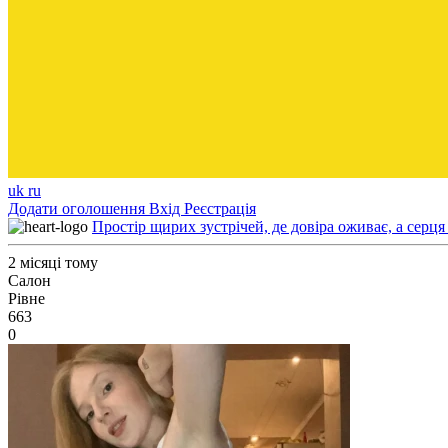
uk
ru
Додати оголошення
Вхід
Реєстрація
Простір щирих зустрічей, де довіра оживає, а серця
2 місяці тому
Салон
Рівне
663
0