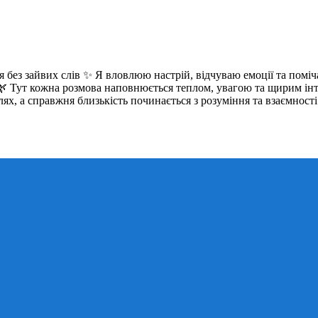
ся без зайвих слів ✨ Я вловлюю настрій, відчуваю емоції та поміч
 🌿 Тут кожна розмова наповнюється теплом, увагою та щирим інт
х, а справжня близькість починається з розуміння та взаємності 