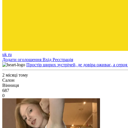
uk
ru
Додати оголошення
Вхід
Реєстрація
Простір щирих зустрічей, де довіра оживає, а серця
2 місяці тому
Салон
Вінниця
687
0