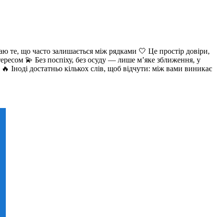
аю те, що часто залишається між рядками 🤍 Це простір довіри,
ересом 💫 Без поспіху, без осуду — лише м’яке зближення, у
🔥 Іноді достатньо кількох слів, щоб відчути: між вами виникає