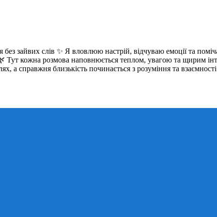
ся без зайвих слів ✨ Я вловлюю настрій, відчуваю емоції та поміч
 🌿 Тут кожна розмова наповнюється теплом, увагою та щирим інт
х, а справжня близькість починається з розуміння та взаємності 