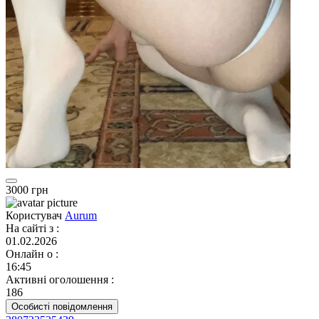
3000 грн
Користувач
Aurum
На сайті з
:
01.02.2026
Онлайн о
:
16:45
Активні оголошення
:
186
Особисті повідомлення