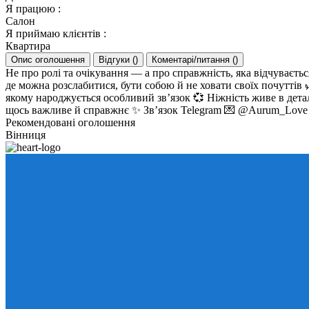
Я працюю
:
Салон
Я приймаю клієнтів
:
Квартира
Опис оголошення
Відгуки
(
)
Коментарі/питання
(
)
Не про ролі та очікування — а про справжність, яка відчуваєть
де можна розслабитися, бути собою й не ховати своїх почуттів
якому народжується особливий зв’язок 💞 Ніжність живе в деталя
щось важливе й справжнє ✨ Зв’язок Telegram 💌 @Aurum_Love
Рекомендовані оголошення
Вінниця