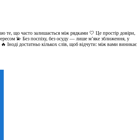
аю те, що часто залишається між рядками 🤍 Це простір довіри,
ересом 💫 Без поспіху, без осуду — лише м’яке зближення, у
🔥 Іноді достатньо кількох слів, щоб відчути: між вами виникає