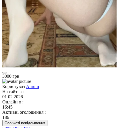
3000 грн
Користувач
Aurum
На сайті з
:
01.02.2026
Онлайн о
:
16:45
Активні оголошення
:
186
Особисті повідомлення