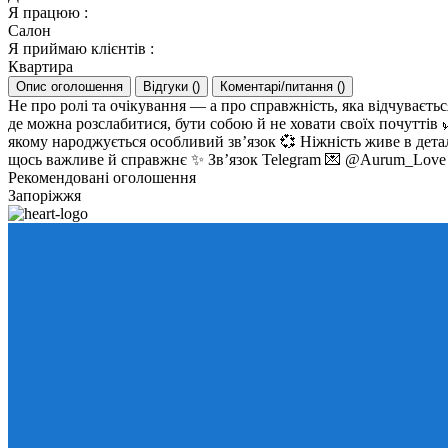
Я працюю
:
Салон
Я приймаю клієнтів
:
Квартира
Опис оголошення
Відгуки
(
)
Коментарі/питання
(
)
Не про ролі та очікування — а про справжність, яка відчуваєть
де можна розслабитися, бути собою й не ховати своїх почуттів
якому народжується особливий зв’язок 💞 Ніжність живе в деталя
щось важливе й справжнє ✨ Зв’язок Telegram 💌 @Aurum_Love
Рекомендовані оголошення
Запоріжжя