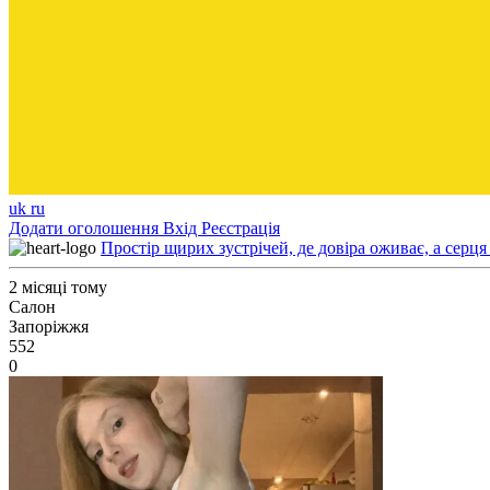
uk
ru
Додати оголошення
Вхід
Реєстрація
Простір щирих зустрічей, де довіра оживає, а серця
2 місяці тому
Салон
Запоріжжя
552
0