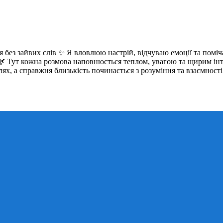
ся без зайвих слів ✨ Я вловлюю настрій, відчуваю емоції та поміч
 🌿 Тут кожна розмова наповнюється теплом, увагою та щирим інт
х, а справжня близькість починається з розуміння та взаємності 