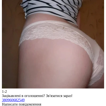
1-2
2
Зацікавлені в оголошенні?
Зв'язатися зараз!
З
380960682549
3
Написати повідомлення
Н