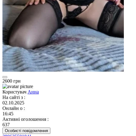
2600 грн
Користувач
Анна
На сайті з
:
02.10.2025
Онлайн о
:
16:45
Активні оголошення
:
637
Особисті повідомлення