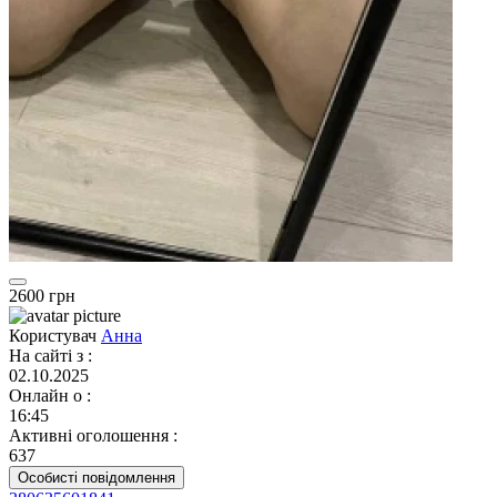
2600 грн
Користувач
Анна
На сайті з
:
02.10.2025
Онлайн о
:
16:45
Активні оголошення
:
637
Особисті повідомлення