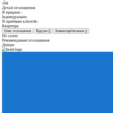
168
Деталі оголошення
Я працюю
:
Індивідуально
Я приймаю клієнтів
:
Квартира
Опис оголошення
Відгуки
(
)
Коментарі/питання
(
)
Не салон
Рекомендовані оголошення
Дніпро