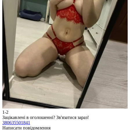
1-2
2
Зацікавлені в оголошенні?
Зв'язатися зараз!
З
380635501841
3
Написати повідомлення
Н