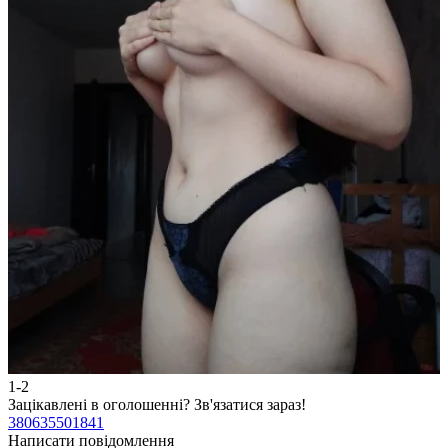
1-2
2
Зацікавлені в оголошенні?
Зв'язатися зараз!
З
380635501841
3
Написати повідомлення
Н