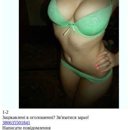
1-2
2
Зацікавлені в оголошенні?
Зв'язатися зараз!
З
380635501841
3
Написати повідомлення
Н