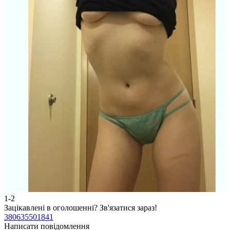
1-2
2
Зацікавлені в оголошенні?
Зв'язатися зараз!
З
380635501841
3
Написати повідомлення
Н