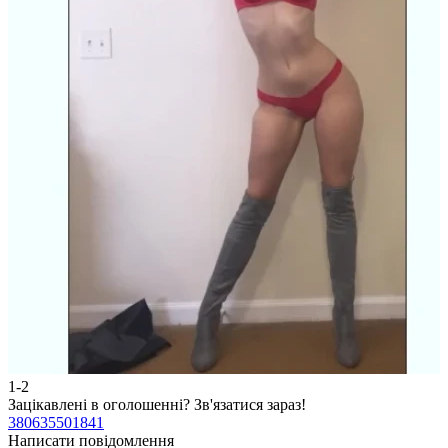
1-2
2
Зацікавлені в оголошенні?
Зв'язатися зараз!
З
380635501841
3
Написати повідомлення
Н