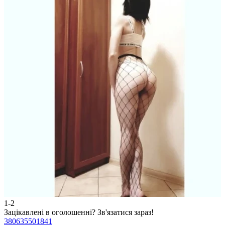
1-2
2
Зацікавлені в оголошенні?
Зв'язатися зараз!
З
380635501841
3