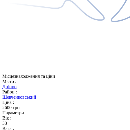
Місцезнаходження та ціни
Місто
:
Дніпро
Район
:
Шевченковський
Ціна
:
2600 грн
Параметри
Вік
:
33
Вага
: