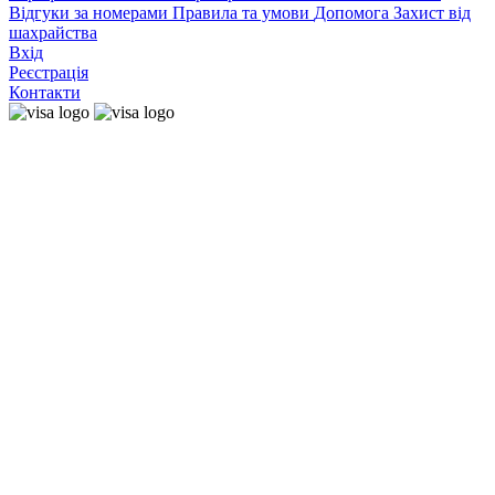
Відгуки за номерами
Правила та умови
Допомога
Захист від
шахрайства
Вхід
Реєстрація
Контакти