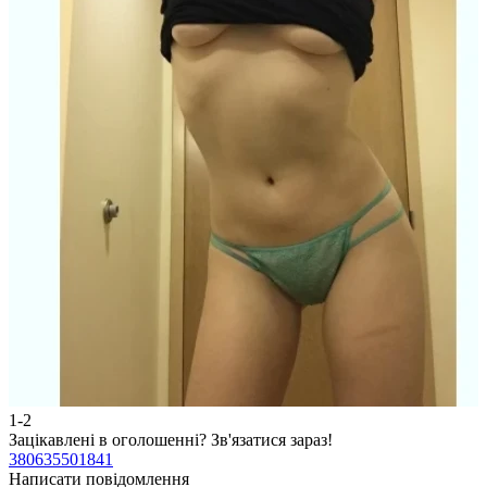
1-2
2
Зацікавлені в оголошенні?
Зв'язатися зараз!
З
380635501841
3
Написати повідомлення
Н