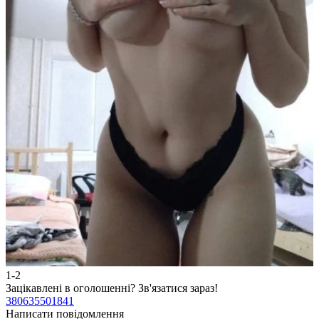
1-2
2
Зацікавлені в оголошенні?
Зв'язатися зараз!
З
380635501841
3
Написати повідомлення
Н