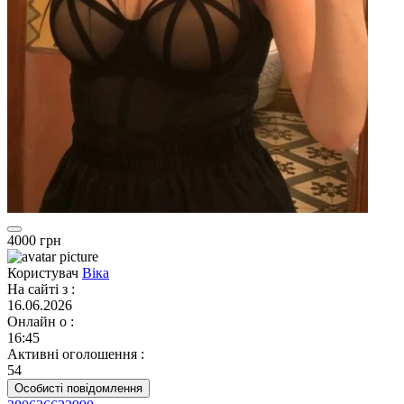
4000 грн
Користувач
Віка
На сайті з
:
16.06.2026
Онлайн о
:
16:45
Активні оголошення
:
54
Особисті повідомлення