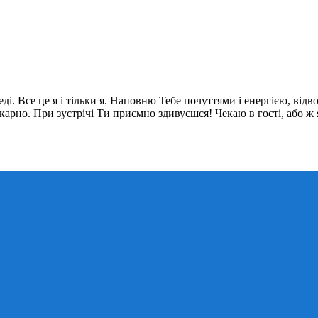
. Все це я і тільки я. Наповню Тебе почуттями і енергією, відвол
икарно. При зустрічі Ти приємно здивуєшся! Чекаю в гості, або ж