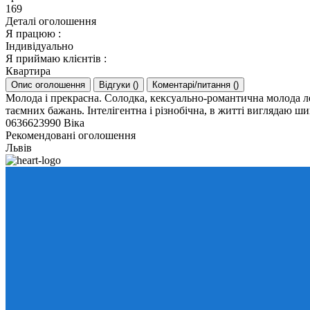
169
Деталі оголошення
Я працюю
:
Індивідуально
Я приймаю клієнтів
:
Квартира
Опис оголошення
Відгуки
(
)
Коментарі/питання
(
)
Молода і прекрасна. Солодка, кексуально-романтична молода леді
таємних бажань. Інтелігентна і різнобічна, в житті виглядаю ш
0636623990 Віка
Рекомендовані оголошення
Львів