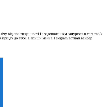
ічу від повсякденності і з задоволенням занурюся в світ твоїх
 я приїду до тебе. Напиши мені в Telegram вотцап вайбер