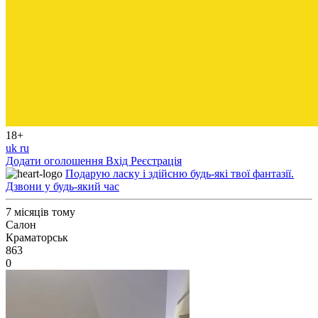
18+
uk
ru
Додати оголошення
Вхід
Реєстрація
Подарую ласку і здійсню будь-які твої фантазії.
Дзвони у будь-який час
7 місяців тому
Салон
Краматорськ
863
0