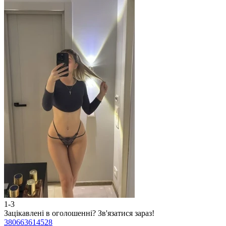
1-3
2
Зацікавлені в оголошенні?
Зв'язатися зараз!
З
380663614528
3