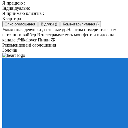
Я працюю
:
Індивідуально
Я приймаю клієнтів
:
Квартира
Опис оголошення
Відгуки
(
)
Коментарі/питання
(
)
Ухоженная девушка , есть выезд .На этом номере телеграм
ватсапп и вайбер В телеграмме есть мои фото и видео на
канале @likalover Пиши 🍑
Рекомендовані оголошення
Золочів