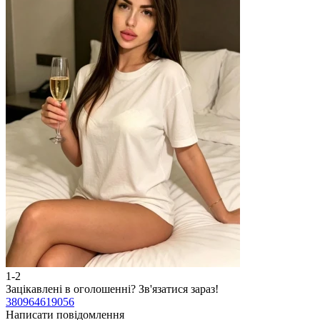
1-2
2
Зацікавлені в оголошенні?
Зв'язатися зараз!
З
380964619056
3
Написати повідомлення
Н