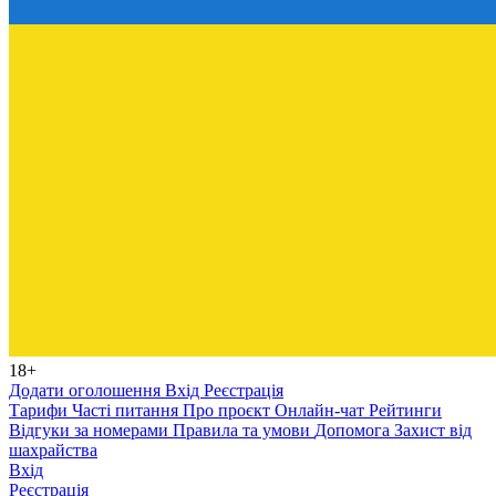
18+
Додати оголошення
Вхід
Реєстрація
Тарифи
Часті питання
Про проєкт
Онлайн-чат
Рейтинги
Відгуки за номерами
Правила та умови
Допомога
Захист від
шахрайства
Вхід
Реєстрація