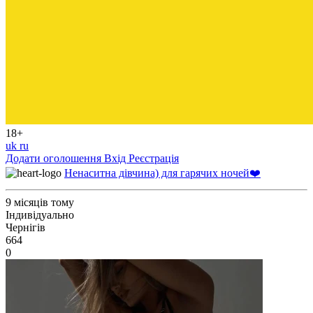
18+
uk
ru
Додати оголошення
Вхід
Реєстрація
Ненаситна дівчина) для гарячих ночей❤️
9 місяців тому
Індивідуально
Чернігів
664
0