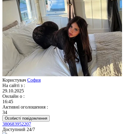
Користувач
София
На сайті з
:
29.10.2025
Онлайн о
:
16:45
Активні оголошення
:
34
Особисті повідомлення
380683952207
Доступний 24/7