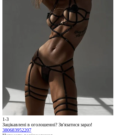
1-3
2
Зацікавлені в оголошенні?
Зв'язатися зараз!
З
380683952207
3