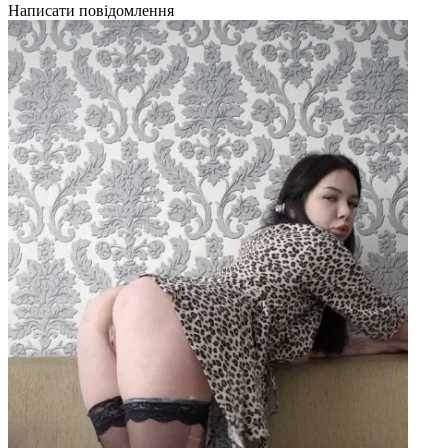
Написати повідомлення
Н