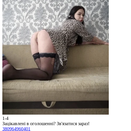
1-4
2
Зацікавлені в оголошенні?
Зв'язатися зараз!
З
380964960401
3