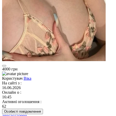
4000 грн
Користувач
Віка
На сайті з
:
16.06.2026
Онлайн о
:
16:45
Активні оголошення
:
62
Особисті повідомлення