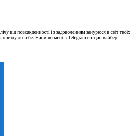
ічу від повсякденності і з задоволенням занурюся в світ твоїх
 я приїду до тебе. Напиши мені в Telegram вотцап вайбер