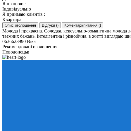
Я працюю
:
Індивідуально
Я приймаю клієнтів
:
Квартира
Опис оголошення
Відгуки
(
)
Коментарі/питання
(
)
Молода і прекрасна. Солодка, кексуально-романтична молода леді
таємних бажань. Інтелігентна і різнобічна, в житті виглядаю ш
0636623990 Віка
Рекомендовані оголошення
Новодонецьк