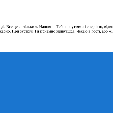
. Все це я і тільки я. Наповню Тебе почуттями і енергією, відвол
икарно. При зустрічі Ти приємно здивуєшся! Чекаю в гості, або ж