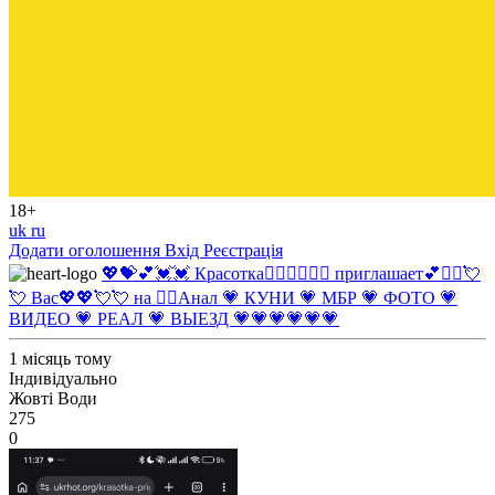
18+
uk
ru
Додати оголошення
Вхід
Реєстрація
💖💝💕💓💓 Красотка❤️‍🔥❤️‍🔥💘💖 приглашает💕❤️‍🔥💘
💘 Вас💖💖💘💘 на ❤️‍🔥Анал 💗 КУНИ 💗 МБР 💗 ФОТО 💗
ВИДЕО 💗 РЕАЛ 💗 ВЫЕЗД 💗💗💗💗💗💗
1 місяць тому
Індивідуально
Жовті Води
275
0