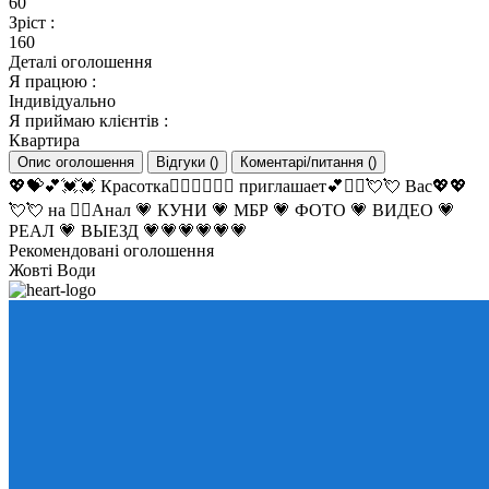
60
Зріст
:
160
Деталі оголошення
Я працюю
:
Індивідуально
Я приймаю клієнтів
:
Квартира
Опис оголошення
Відгуки
(
)
Коментарі/питання
(
)
💖💝💕💓💓 Красотка❤️‍🔥❤️‍🔥💘💖 приглашает💕❤️‍🔥💘💘 Вас💖💖
💘💘 на ❤️‍🔥Анал 💗 КУНИ 💗 МБР 💗 ФОТО 💗 ВИДЕО 💗
РЕАЛ 💗 ВЫЕЗД 💗💗💗💗💗💗
Рекомендовані оголошення
Жовті Води