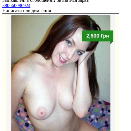
Зацікавлені в оголошенні?
Зв'язатися зараз!
З
380660086924
3
Написати повідомлення
Н