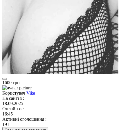
1600 грн
Користувач
Vika
На сайті з
:
18.09.2025
Онлайн о
:
16:45
Активні оголошення
:
191