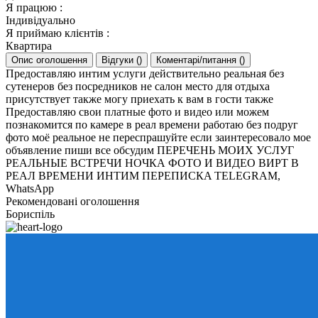
Я працюю
:
Індивідуально
Я приймаю клієнтів
:
Квартира
Опис оголошення
Відгуки
(
)
Коментарі/питання
(
)
Предоставляю интим услуги действительно реальная без
сутенеров без посредников не салон место для отдыха
присутствует также могу приехать к вам в гости также
Предоставляю свои платные фото и видео или можем
познакомится по камере в реал времени работаю без подруг
фото моё реальное не переспрашуйте если заинтересовало мое
объявление пиши все обсудим ПЕРЕЧЕНЬ МОИХ УСЛУГ
РЕАЛЬНЫЕ ВСТРЕЧИ НОЧКА ФОТО И ВИДЕО ВИРТ В
РЕАЛ ВРЕМЕНИ ИНТИМ ПЕРЕПИСКA TELEGRAM,
WhatsApp
Рекомендовані оголошення
Бориспіль