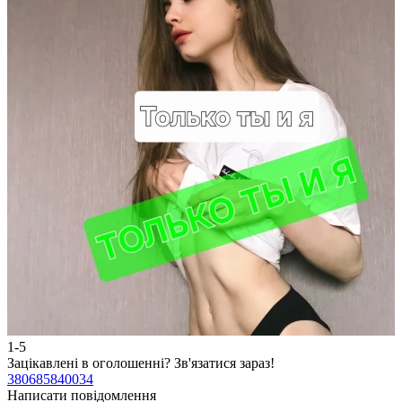
1-5
2
Зацікавлені в оголошенні?
Зв'язатися зараз!
З
380685840034
3
Написати повідомлення
Н