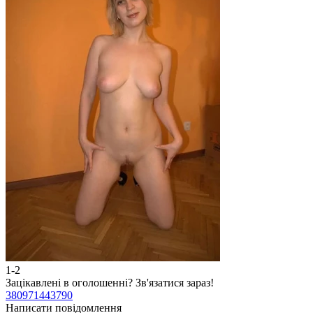
1-2
2
Зацікавлені в оголошенні?
Зв'язатися зараз!
З
380971443790
3
Написати повідомлення
Н