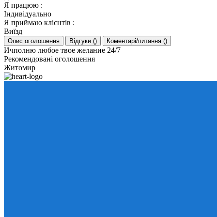
Я працюю
:
Індивідуально
Я приймаю клієнтів
:
Виїзд
Опис оголошення
Відгуки
(
)
Коментарі/питання
(
)
Ичполню любое твое желание 24/7
Рекомендовані оголошення
Житомир