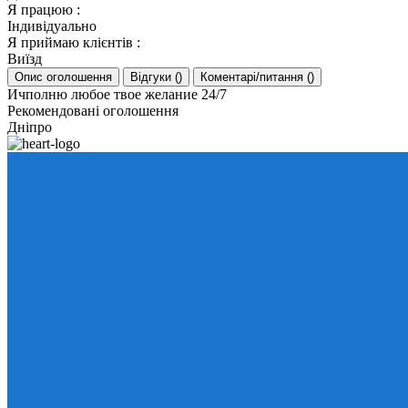
Я працюю
:
Індивідуально
Я приймаю клієнтів
:
Виїзд
Опис оголошення
Відгуки
(
)
Коментарі/питання
(
)
Ичполню любое твое желание 24/7
Рекомендовані оголошення
Дніпро