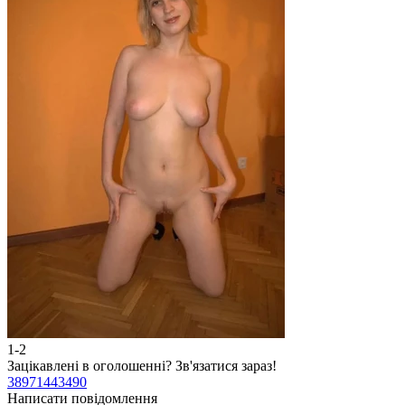
1-2
2
Зацікавлені в оголошенні?
Зв'язатися зараз!
З
38971443490
3
Написати повідомлення
Н