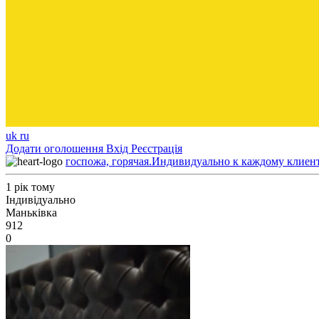
uk
ru
Додати оголошення
Вхід
Реєстрація
госпожа, горячая.Индивидуально к каждому клиен
1 рік тому
Індивідуально
Маньківка
912
0