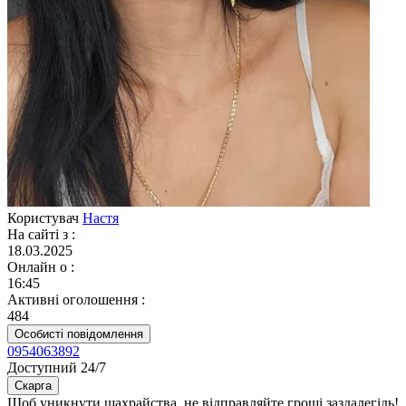
Користувач
Настя
На сайті з
:
18.03.2025
Онлайн о
:
16:45
Активні оголошення
:
484
Особисті повідомлення
0954063892
Доступний 24/7
Скарга
Щоб уникнути шахрайства, не відправляйте гроші заздалегідь!