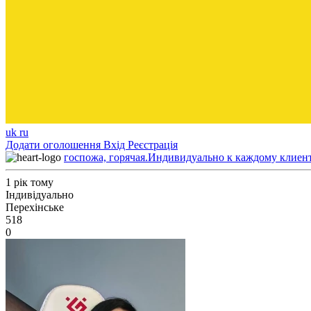
uk
ru
Додати оголошення
Вхід
Реєстрація
госпожа, горячая.Индивидуально к каждому клиен
1 рік тому
Індивідуально
Перехінське
518
0