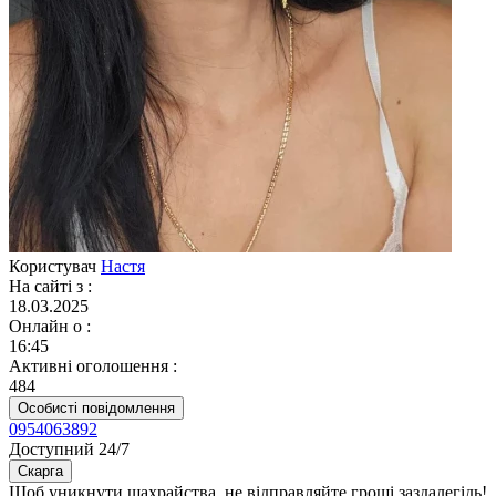
Користувач
Настя
На сайті з
:
18.03.2025
Онлайн о
:
16:45
Активні оголошення
:
484
Особисті повідомлення
0954063892
Доступний 24/7
Скарга
Щоб уникнути шахрайства, не відправляйте гроші заздалегідь!