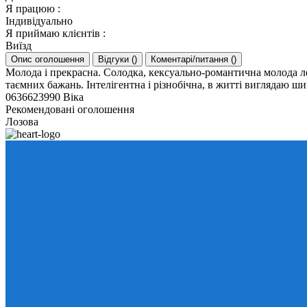
Я працюю
:
Індивідуально
Я приймаю клієнтів
:
Виїзд
Опис оголошення
Відгуки
(
)
Коментарі/питання
(
)
Молода і прекрасна. Солодка, кексуально-романтична молода леді
таємних бажань. Інтелігентна і різнобічна, в житті виглядаю ш
0636623990 Віка
Рекомендовані оголошення
Лозова