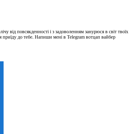
ічу від повсякденності і з задоволенням занурюся в світ твоїх
 я приїду до тебе. Напиши мені в Telegram вотцап вайбер