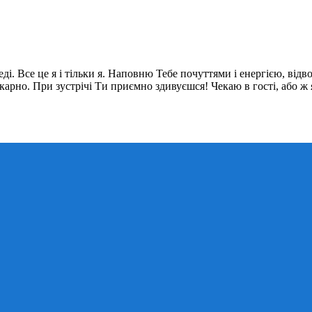
. Все це я і тільки я. Наповню Тебе почуттями і енергією, відвол
икарно. При зустрічі Ти приємно здивуєшся! Чекаю в гості, або ж