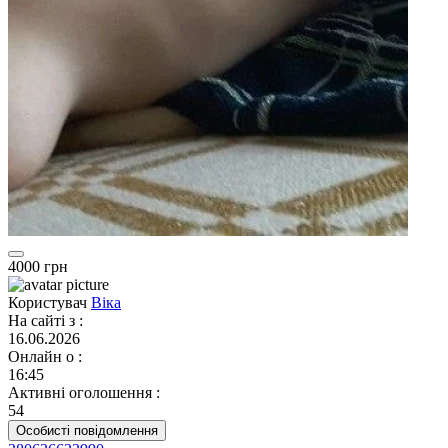
4000 грн
Користувач
Віка
На сайті з
:
16.06.2026
Онлайн о
:
16:45
Активні оголошення
:
54
Особисті повідомлення