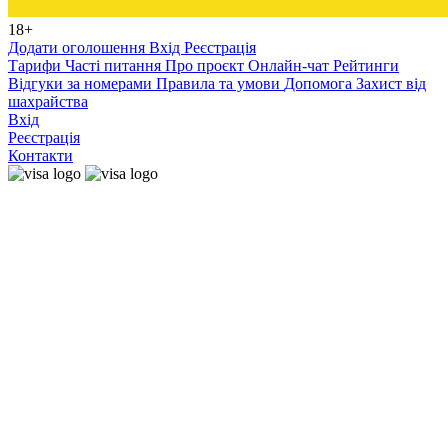
18+
Додати оголошення
Вхід
Реєстрація
Тарифи
Часті питання
Про проєкт
Онлайн-чат
Рейтинги
Відгуки за номерами
Правила та умови
Допомога
Захист від
шахрайства
Вхід
Реєстрація
Контакти