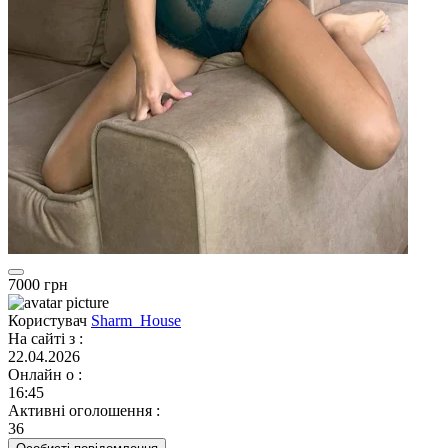
7000 грн
Користувач
Sharm_House
На сайті з
:
22.04.2026
Онлайн о
:
16:45
Активні оголошення
:
36