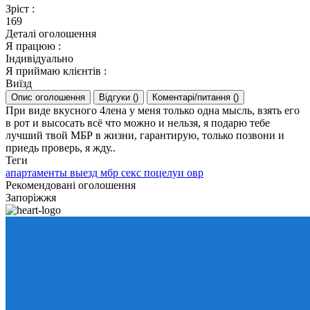
Зріст
:
169
Деталі оголошення
Я працюю
:
Індивідуально
Я приймаю клієнтів
:
Виїзд
Опис оголошення
Відгуки
(
)
Коментарі/питання
(
)
При виде вкусного 4лена у меня только одна мысль, взять его
в рот и высосать всё что можно и нельзя, я подарю тебе
лучший твой МБР в жизни, гарантирую, только позвони и
приедь проверь, я жду..
Теги
апартаменты
выезд
мбр
секс
поцелуи
овр
Рекомендовані оголошення
Запоріжжя