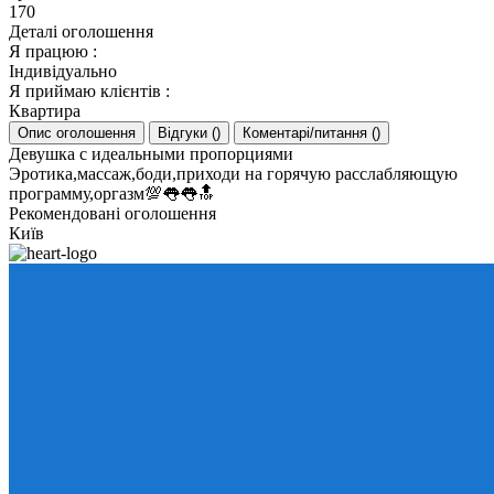
170
Деталі оголошення
Я працюю
:
Індивідуально
Я приймаю клієнтів
:
Квартира
Опис оголошення
Відгуки
(
)
Коментарі/питання
(
)
Девушка с идеальными пропорциями
Эротика,массаж,боди,приходи на горячую расслабляющую
программу,оргазм💯👅👅🔝
Рекомендовані оголошення
Київ