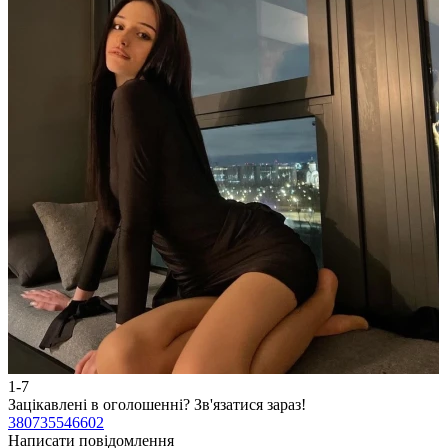
1-7
2
Зацікавлені в оголошенні?
Зв'язатися зараз!
З
380735546602
3
Написати повідомлення
Н