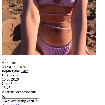
4000 грн
Користувач
Віка
На сайті з
:
16.06.2026
Онлайн о
:
16:45
Активні оголошення
:
62
Особисті повідомлення