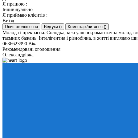
Я працюю
:
Індивідуально
Я приймаю клієнтів
:
Виїзд
Опис оголошення
Відгуки
(
)
Коментарі/питання
(
)
Молода і прекрасна. Солодка, кексуально-романтична молода леді
таємних бажань. Інтелігентна і різнобічна, в житті виглядаю ш
0636623990 Віка
Рекомендовані оголошення
Олександрівка