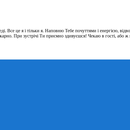
. Все це я і тільки я. Наповню Тебе почуттями і енергією, відвол
икарно. При зустрічі Ти приємно здивуєшся! Чекаю в гості, або ж