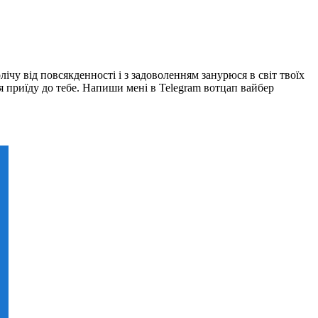
ічу від повсякденності і з задоволенням занурюся в світ твоїх
 я приїду до тебе. Напиши мені в Telegram вотцап вайбер