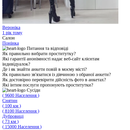
Вероніка
1 рік тому
Салон
Понінка
Питання
та відповіді
Як правильно вибрати проститутку?
Які гарантії анонімності надає веб-сайт клієнтам
індивідуалок?
Де і як знайти анкети повій в моєму місті?
Як правильно зв'язатися із дівчиною з обраної анкети?
Як достовірно перевірити дійсність фото в анкетах?
Які інтим послуги пропонують проститутки?
Сусіди
(
9600
Населення
)
Снятин
(
100
км
)
(
8100
Населення
)
Дубровиці
(
73
км
)
(
15000
Населення
)