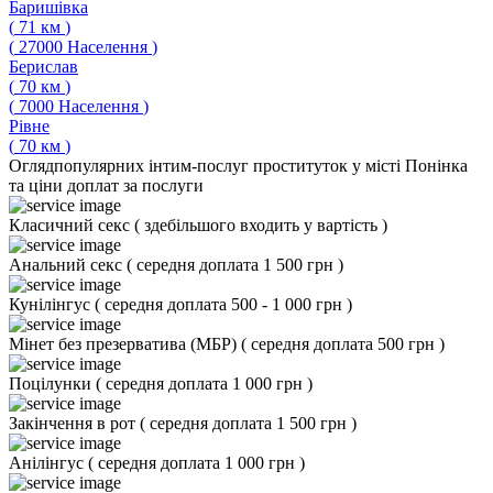
Баришівка
(
71
км
)
(
27000
Населення
)
Берислав
(
70
км
)
(
7000
Населення
)
Рівне
(
70
км
)
Огляд
популярних інтим-послуг проституток у місті Понінка
та ціни доплат за послуги
Класичний секс
(
здебільшого входить у вартість
)
Анальний секс
(
середня доплата 1 500 грн
)
Кунілінгус
(
середня доплата 500 - 1 000 грн
)
Мінет без презерватива (МБР)
(
середня доплата 500 грн
)
Поцілунки
(
середня доплата 1 000 грн
)
Закінчення в рот
(
середня доплата 1 500 грн
)
Анілінгус
(
середня доплата 1 000 грн
)