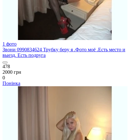
1 фото
Звони 0990834624 Трубку беру я .Фото моё .Есть место и
выезд. Есть подруга
478
2000 грн
0
Понінка