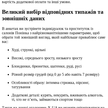
вартість додаткової оплати та інші умови.
Великий вибір відповідних типажів та
зовнішніх даних
В анкетах ви зустрінете індивідуалок та проституток із
салонів Понінка з найрізноманітнішими параметрами, щоб
обрати той зовнішній вигляд, який найбільше приваблює саме
вас:
Худі, стрункі, щільні
Високі, середнього зросту, низького зросту
Блондинки, брюнетки, шатенки, руді, русі
Різний розмір грудей (від 0 до 5 або навіть 7 розміру)
Особливості образу: інтимна стрижка, пірсинг,
татуування
Додаткові деталі: курять, некурять, вживають алкоголь,
ті, хто не п’ють, займаються спортом тощо
Також на дошці оголошень X-UA ви можете орієнтуватися на