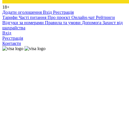
18+
Додати оголошення
Вхід
Реєстрація
Тарифи
Часті питання
Про проєкт
Онлайн-чат
Рейтинги
Відгуки за номерами
Правила та умови
Допомога
Захист від
шахрайства
Вхід
Реєстрація
Контакти