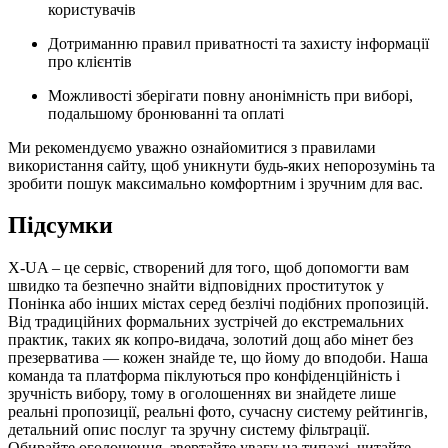
користувачів
Дотриманню правил приватності та захисту інформації
про клієнтів
Можливості зберігати повну анонімність при виборі,
подальшому бронюванні та оплаті
Ми рекомендуємо уважно ознайомитися з правилами
використання сайту, щоб уникнути будь-яких непорозумінь та
зробити пошук максимально комфортним і зручним для вас.
Підсумки
X-UA – це сервіс, створений для того, щоб допомогти вам
швидко та безпечно знайти відповідних проституток у
Понінка або інших містах серед безлічі подібних пропозицій.
Від традиційних формальних зустрічей до екстремальних
практик, таких як копро-видача, золотий дощ або мінет без
презерватива — кожен знайде те, що йому до вподоби. Наша
команда та платформа піклуються про конфіденційність і
зручність вибору, тому в оголошеннях ви знайдете лише
реальні пропозиції, реальні фото, сучасну систему рейтингів,
детальний опис послуг та зручну систему фільтрації.
Обирайте оголошення, звертайте увагу на типажі, читайте