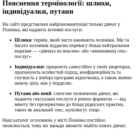
Пояснення термінології: шлюхи,
індивідуалки, путани
На сайті представлені найрізноманітніші типажі дівчат у
Понінка, які надають інтимні послуги:
Шлюхи
: термін, який часто вживають чоловіки. Ми та
багато чоловіків віддаємо перевагу більш нейтральним
виразам — «дівчата на виклик» або «виконавиці секс-
послуг».
Індивідуалки
: працюють самостійно у своїх квартирах,
пропонують особистий підхід, конфіденційність та
гнучкість у виборі програми відпочинку, а також значно
нижчу ціну, ніж у борделях.
Путани або повії
: сленгове позначення дівчат, які
надають сексуальні послуги в різних форматах — від
мінету без презерватива до більш рідкісних практик,
таких як анальний секс, кунілінгус тощо.
Наш каталог оголошень у місті Понінка постійно
оновлюється, тому ви завжди зможете знайти нових дівчат.