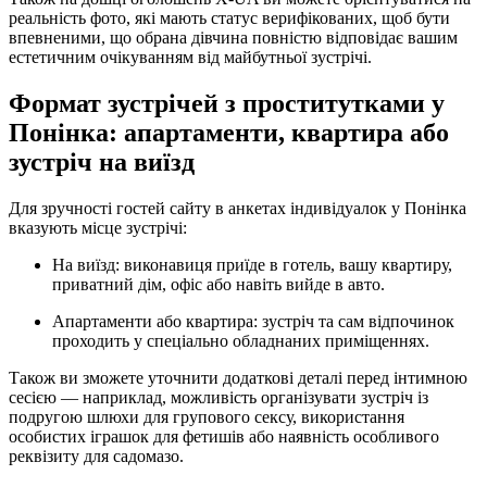
реальність фото, які мають статус верифікованих, щоб бути
впевненими, що обрана дівчина повністю відповідає вашим
естетичним очікуванням від майбутньої зустрічі.
Формат зустрічей з проститутками у
Понінка: апартаменти, квартира або
зустріч на виїзд
Для зручності гостей сайту в анкетах індивідуалок у Понінка
вказують місце зустрічі:
На виїзд: виконавиця приїде в готель, вашу квартиру,
приватний дім, офіс або навіть вийде в авто.
Апартаменти або квартира: зустріч та сам відпочинок
проходить у спеціально обладнаних приміщеннях.
Також ви зможете уточнити додаткові деталі перед інтимною
сесією — наприклад, можливість організувати зустріч із
подругою шлюхи для групового сексу, використання
особистих іграшок для фетишів або наявність особливого
реквізиту для садомазо.