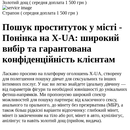
Золотий дощ
(
середня доплата 1 500 грн
)
Страпон
(
середня доплата 1 500 грн
)
Пошук проституток у місті -
Понінка на X-UA: широкий
вибір та гарантована
конфіденційність клієнтам
Ласкаво просимо на платформу оголошень X-UA, створену
для полегшення пошуку дівчат для сексуальних та інших
інтимних послуг. У нас ви легко знайдете ідеальну дівчину —
від параметрів фігури та необхідної зовнішності до унікальних
фетиш-напрямків. Ми пропонуємо широкий спектр
можливостей для пошуку партнера: від класичного сексу,
анального та орального, до мінету без презерватива (МБР), а
також більш рідкісні варіанти відпочинку: глибокий мінет,
мінет із закінченням на тіло або рот, мінет в авто, кунілінгус,
анілінгус та навіть золотий дощ (прийом, видача).