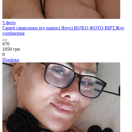
5 фото
Гарячі смаколики від панюсі Янусі ВІДЕО ФОТО ВІРТ.Жду
сообщения
670
1050 грн
0
Понінка