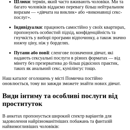
Шлюхи
: термін, який часто вживають чоловіки. Ми та
багато чоловіків віддаємо перевагу більш нейтральним
виразам — «дівчата на виклик» або «виконавиці секс-
послуг».
Індивідуалки
: працюють самостійно у своїх квартирах,
пропонують особистий підхід, конфіденційність та
гнучкість у виборі програми відпочинку, а також значно
нижчу ціну, ніж у борделях.
Путани або повії
: сленгове позначення дівчат, які
надають сексуальні послуги в різних форматах — від
мінету без презерватива до більш рідкісних практик,
таких як анальний секс, кунілінгус тощо.
Наш каталог оголошень у місті Помична постійно
оновлюється, тому ви завжди зможете знайти нових дівчат.
Види інтиму та особливі послуги від
проституток
В анкетах пропонується широкий спектр варіантів для
задоволення найрізноманітніших побажань та фантазій
найвимогливіших чоловіків: