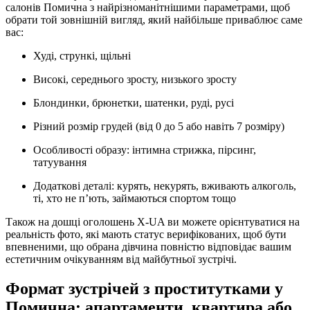
салонів Помична з найрізноманітнішими параметрами, щоб
обрати той зовнішній вигляд, який найбільше приваблює саме
вас:
Худі, стрункі, щільні
Високі, середнього зросту, низького зросту
Блондинки, брюнетки, шатенки, руді, русі
Різний розмір грудей (від 0 до 5 або навіть 7 розміру)
Особливості образу: інтимна стрижка, пірсинг,
татуування
Додаткові деталі: курять, некурять, вживають алкоголь,
ті, хто не п’ють, займаються спортом тощо
Також на дошці оголошень X-UA ви можете орієнтуватися на
реальність фото, які мають статус верифікованих, щоб бути
впевненими, що обрана дівчина повністю відповідає вашим
естетичним очікуванням від майбутньої зустрічі.
Формат зустрічей з проститутками у
Помична: апартаменти, квартира або