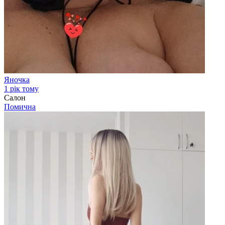
Яночка
1 рік тому
Салон
Помична