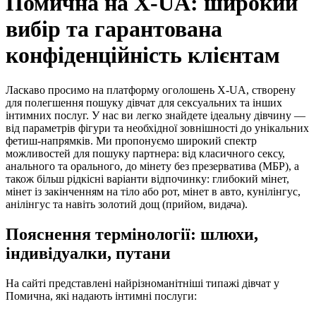
Помична на X-UA: широкий
вибір та гарантована
конфіденційність клієнтам
Ласкаво просимо на платформу оголошень X-UA, створену
для полегшення пошуку дівчат для сексуальних та інших
інтимних послуг. У нас ви легко знайдете ідеальну дівчину —
від параметрів фігури та необхідної зовнішності до унікальних
фетиш-напрямків. Ми пропонуємо широкий спектр
можливостей для пошуку партнера: від класичного сексу,
анального та орального, до мінету без презерватива (МБР), а
також більш рідкісні варіанти відпочинку: глибокий мінет,
мінет із закінченням на тіло або рот, мінет в авто, кунілінгус,
анілінгус та навіть золотий дощ (прийом, видача).
Пояснення термінології: шлюхи,
індивідуалки, путани
На сайті представлені найрізноманітніші типажі дівчат у
Помична, які надають інтимні послуги: