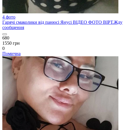
4 фото
Гарячі смаколики від панюсі Янусі ВІДЕО ФОТО ВІРТ.Жду
сообщения
680
1550 грн
0
Помична