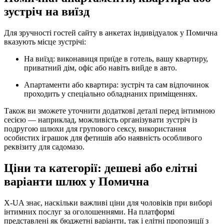
зустріч на виїзд
Для зручності гостей сайту в анкетах індивідуалок у Помична
вказують місце зустрічі:
На виїзд: виконавиця приїде в готель, вашу квартиру,
приватний дім, офіс або навіть вийде в авто.
Апартаменти або квартира: зустріч та сам відпочинок
проходить у спеціально обладнаних приміщеннях.
Також ви зможете уточнити додаткові деталі перед інтимною
сесією — наприклад, можливість організувати зустріч із
подругою шлюхи для групового сексу, використання
особистих іграшок для фетишів або наявність особливого
реквізиту для садомазо.
Ціни та категорії: дешеві або елітні
варіанти шлюх у Помична
X-UA знає, наскільки важливі ціни для чоловіків при виборі
інтимних послуг за оголошеннями. На платформі
представлені як бюджетні варіанти, так і елітні пропозиції з