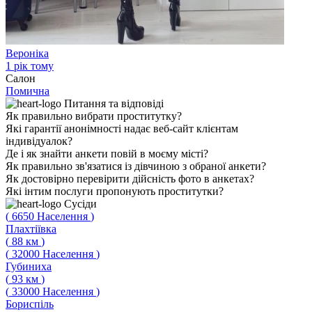
Вероніка
1 рік тому
Салон
Помична
Питання
та відповіді
Як правильно вибрати проститутку?
Які гарантії анонімності надає веб-сайт клієнтам
індивідуалок?
Де і як знайти анкети повій в моєму місті?
Як правильно зв'язатися із дівчиною з обраної анкети?
Як достовірно перевірити дійсність фото в анкетах?
Які інтим послуги пропонують проститутки?
Сусіди
(
6650
Населення
)
Плахтіївка
(
88
км
)
(
32000
Населення
)
Губиниха
(
93
км
)
(
33000
Населення
)
Бориспіль