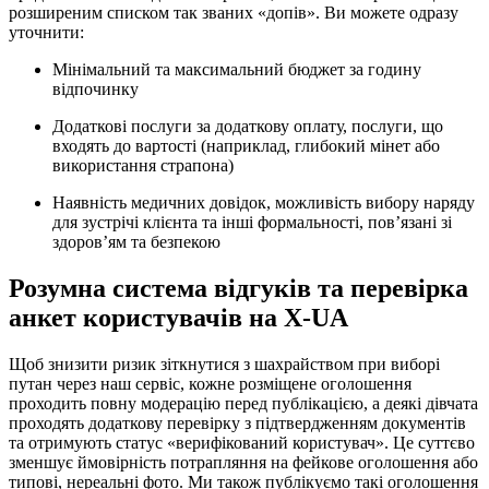
розширеним списком так званих «допів». Ви можете одразу
уточнити:
Мінімальний та максимальний бюджет за годину
відпочинку
Додаткові послуги за додаткову оплату, послуги, що
входять до вартості (наприклад, глибокий мінет або
використання страпона)
Наявність медичних довідок, можливість вибору наряду
для зустрічі клієнта та інші формальності, пов’язані зі
здоров’ям та безпекою
Розумна система відгуків та перевірка
анкет користувачів на X-UA
Щоб знизити ризик зіткнутися з шахрайством при виборі
путан через наш сервіс, кожне розміщене оголошення
проходить повну модерацію перед публікацією, а деякі дівчата
проходять додаткову перевірку з підтвердженням документів
та отримують статус «верифікований користувач». Це суттєво
зменшує ймовірність потрапляння на фейкове оголошення або
типові, нереальні фото. Ми також публікуємо такі оголошення