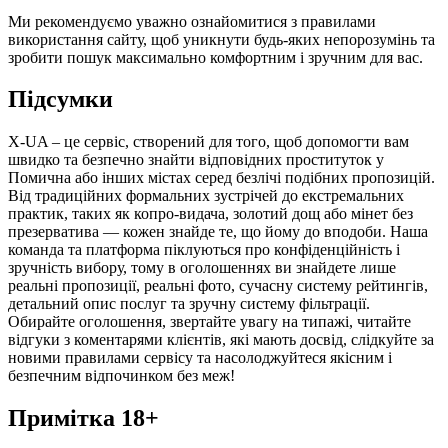
Ми рекомендуємо уважно ознайомитися з правилами
використання сайту, щоб уникнути будь-яких непорозумінь та
зробити пошук максимально комфортним і зручним для вас.
Підсумки
X-UA – це сервіс, створений для того, щоб допомогти вам
швидко та безпечно знайти відповідних проституток у
Помична або інших містах серед безлічі подібних пропозицій.
Від традиційних формальних зустрічей до екстремальних
практик, таких як копро-видача, золотий дощ або мінет без
презерватива — кожен знайде те, що йому до вподоби. Наша
команда та платформа піклуються про конфіденційність і
зручність вибору, тому в оголошеннях ви знайдете лише
реальні пропозиції, реальні фото, сучасну систему рейтингів,
детальний опис послуг та зручну систему фільтрації.
Обирайте оголошення, звертайте увагу на типажі, читайте
відгуки з коментарями клієнтів, які мають досвід, слідкуйте за
новими правилами сервісу та насолоджуйтеся якісним і
безпечним відпочинком без меж!
Примітка 18+