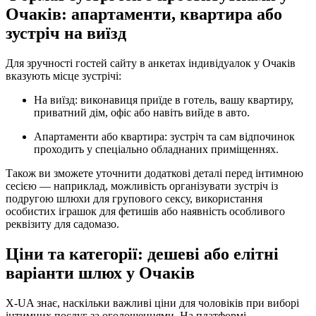
Очаків: апартаменти, квартира або
зустріч на виїзд
Для зручності гостей сайту в анкетах індивідуалок у Очаків
вказують місце зустрічі:
На виїзд: виконавиця приїде в готель, вашу квартиру,
приватний дім, офіс або навіть вийде в авто.
Апартаменти або квартира: зустріч та сам відпочинок
проходить у спеціально обладнаних приміщеннях.
Також ви зможете уточнити додаткові деталі перед інтимною
сесією — наприклад, можливість організувати зустріч із
подругою шлюхи для групового сексу, використання
особистих іграшок для фетишів або наявність особливого
реквізиту для садомазо.
Ціни та категорії: дешеві або елітні
варіанти шлюх у Очаків
X-UA знає, наскільки важливі ціни для чоловіків при виборі
інтимних послуг за оголошеннями. На платформі