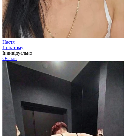
Настя
1 рік тому
Індивідуально
Очаків