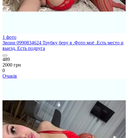
1 фото
Звони 0990834624 Трубку беру я .Фото моё .Есть место и
выезд. Есть подруга
489
2000 грн
0
Очаків