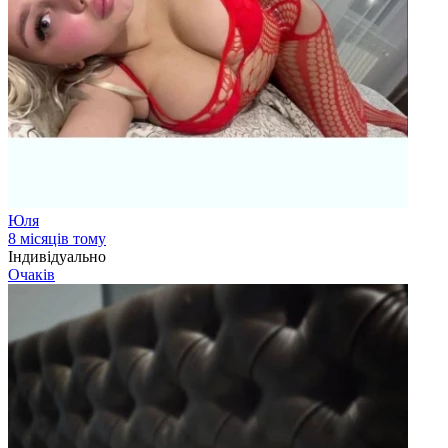
Юля
8 місяців тому
Індивідуально
Очаків