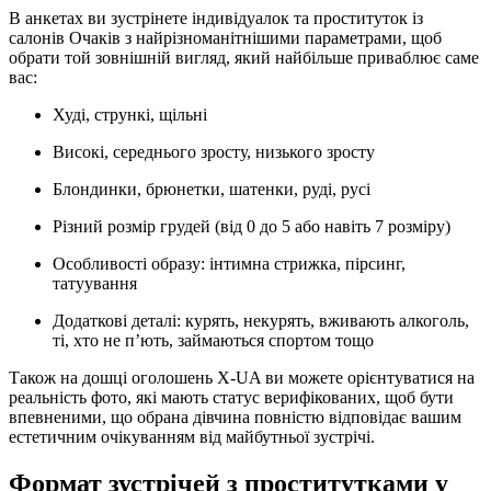
В анкетах ви зустрінете індивідуалок та проституток із
салонів Очаків з найрізноманітнішими параметрами, щоб
обрати той зовнішній вигляд, який найбільше приваблює саме
вас:
Худі, стрункі, щільні
Високі, середнього зросту, низького зросту
Блондинки, брюнетки, шатенки, руді, русі
Різний розмір грудей (від 0 до 5 або навіть 7 розміру)
Особливості образу: інтимна стрижка, пірсинг,
татуування
Додаткові деталі: курять, некурять, вживають алкоголь,
ті, хто не п’ють, займаються спортом тощо
Також на дошці оголошень X-UA ви можете орієнтуватися на
реальність фото, які мають статус верифікованих, щоб бути
впевненими, що обрана дівчина повністю відповідає вашим
естетичним очікуванням від майбутньої зустрічі.
Формат зустрічей з проститутками у