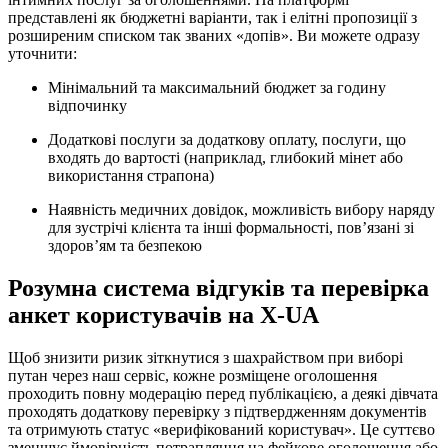
представлені як бюджетні варіанти, так і елітні пропозиції з
розширеним списком так званих «допів». Ви можете одразу
уточнити:
Мінімальний та максимальний бюджет за годину
відпочинку
Додаткові послуги за додаткову оплату, послуги, що
входять до вартості (наприклад, глибокий мінет або
використання страпона)
Наявність медичних довідок, можливість вибору наряду
для зустрічі клієнта та інші формальності, пов’язані зі
здоров’ям та безпекою
Розумна система відгуків та перевірка
анкет користувачів на X-UA
Щоб знизити ризик зіткнутися з шахрайством при виборі
путан через наш сервіс, кожне розміщене оголошення
проходить повну модерацію перед публікацією, а деякі дівчата
проходять додаткову перевірку з підтвердженням документів
та отримують статус «верифікований користувач». Це суттєво
зменшує ймовірність потрапляння на фейкове оголошення або