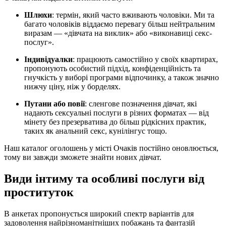
Шлюхи
: термін, який часто вживають чоловіки. Ми та
багато чоловіків віддаємо перевагу більш нейтральним
виразам — «дівчата на виклик» або «виконавиці секс-
послуг».
Індивідуалки
: працюють самостійно у своїх квартирах,
пропонують особистий підхід, конфіденційність та
гнучкість у виборі програми відпочинку, а також значно
нижчу ціну, ніж у борделях.
Путани або повії
: сленгове позначення дівчат, які
надають сексуальні послуги в різних форматах — від
мінету без презерватива до більш рідкісних практик,
таких як анальний секс, кунілінгус тощо.
Наш каталог оголошень у місті Очаків постійно оновлюється,
тому ви завжди зможете знайти нових дівчат.
Види інтиму та особливі послуги від
проституток
В анкетах пропонується широкий спектр варіантів для
задоволення найрізноманітніших побажань та фантазій