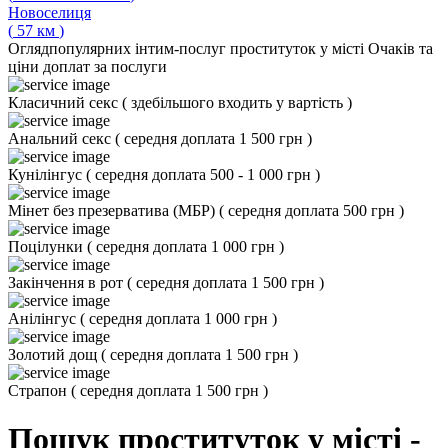
Новоселиця
(
57
км
)
Огляд
популярних інтим-послуг проституток у місті Очаків та
ціни доплат за послуги
Класичний секс
(
здебільшого входить у вартість
)
Анальний секс
(
середня доплата 1 500 грн
)
Кунілінгус
(
середня доплата 500 - 1 000 грн
)
Мінет без презерватива (МБР)
(
середня доплата 500 грн
)
Поцілунки
(
середня доплата 1 000 грн
)
Закінчення в рот
(
середня доплата 1 500 грн
)
Анілінгус
(
середня доплата 1 000 грн
)
Золотий дощ
(
середня доплата 1 500 грн
)
Страпон
(
середня доплата 1 500 грн
)
Пошук проституток у місті -