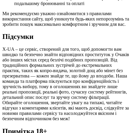
подальшому бронюванні та оплаті
Ми рекомендуємо уважно ознайомитися з правилами
використання сайту, щоб уникнути будь-яких непорозумінь та
зробити пошук максимально комфортним і зручним для вас.
Підсумки
X-UA – це сервіс, створений для того, щоб допомогти вам
швидко та безпечно знайти відповідних проституток у Очаків
або інших містах серед безлічі подібних пропозицій. Від
традиційних формальних зустрічей до екстремальних
практик, таких як копро-видача, золотий дощ або мінет без
презерватива — кожен знайде те, що йому до вподоби. Наша
команда та платформа піклуються про конфіденційність і
зручність вибору, тому в оголошеннях ви знайдете лише
реальні пропозиції, реальні фото, сучасну систему рейтингів,
детальний опис послуг та зручну систему фільтрації.
Обирайте оголошення, звертайте увагу на типажі, читайте
відгуки з коментарями клієнтів, які мають досвід, слідкуйте за
новими правилами сервісу та насолоджуйтеся якісним і
безпечним відпочинком без меж!
Примітка 18+