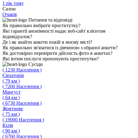
1 рік тому
Салон
Очаків
Питання
та відповіді
Як правильно вибрати проститутку?
Які гарантії анонімності надає веб-сайт клієнтам
індивідуалок?
Де і як знайти анкети повій в моєму місті?
Як правильно зв'язатися із дівчиною з обраної анкети?
Як достовірно перевірити дійсність фото в анкетах?
Які інтим послуги пропонують проститутки?
Сусіди
(
1230
Населення
)
Євпаторія
(
79
км
)
(
7200
Населення
)
Мангуст
(
64
км
)
(
6730
Населення
)
Жовтневе
(
75
км
)
(
19000
Населення
)
Кілія
(
90
км
)
(
6760
Населення
)