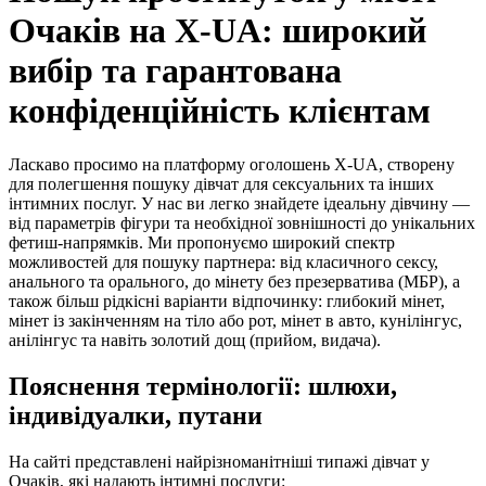
Очаків на X-UA: широкий
вибір та гарантована
конфіденційність клієнтам
Ласкаво просимо на платформу оголошень X-UA, створену
для полегшення пошуку дівчат для сексуальних та інших
інтимних послуг. У нас ви легко знайдете ідеальну дівчину —
від параметрів фігури та необхідної зовнішності до унікальних
фетиш-напрямків. Ми пропонуємо широкий спектр
можливостей для пошуку партнера: від класичного сексу,
анального та орального, до мінету без презерватива (МБР), а
також більш рідкісні варіанти відпочинку: глибокий мінет,
мінет із закінченням на тіло або рот, мінет в авто, кунілінгус,
анілінгус та навіть золотий дощ (прийом, видача).
Пояснення термінології: шлюхи,
індивідуалки, путани
На сайті представлені найрізноманітніші типажі дівчат у
Очаків, які надають інтимні послуги: