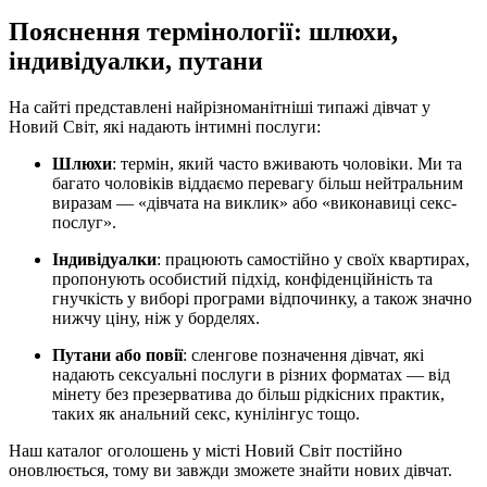
Пояснення термінології: шлюхи,
індивідуалки, путани
На сайті представлені найрізноманітніші типажі дівчат у
Новий Світ, які надають інтимні послуги:
Шлюхи
: термін, який часто вживають чоловіки. Ми та
багато чоловіків віддаємо перевагу більш нейтральним
виразам — «дівчата на виклик» або «виконавиці секс-
послуг».
Індивідуалки
: працюють самостійно у своїх квартирах,
пропонують особистий підхід, конфіденційність та
гнучкість у виборі програми відпочинку, а також значно
нижчу ціну, ніж у борделях.
Путани або повії
: сленгове позначення дівчат, які
надають сексуальні послуги в різних форматах — від
мінету без презерватива до більш рідкісних практик,
таких як анальний секс, кунілінгус тощо.
Наш каталог оголошень у місті Новий Світ постійно
оновлюється, тому ви завжди зможете знайти нових дівчат.