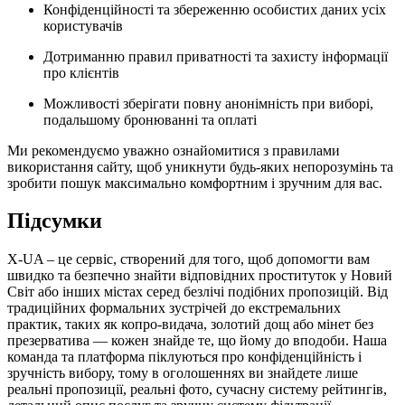
Конфіденційності та збереженню особистих даних усіх
користувачів
Дотриманню правил приватності та захисту інформації
про клієнтів
Можливості зберігати повну анонімність при виборі,
подальшому бронюванні та оплаті
Ми рекомендуємо уважно ознайомитися з правилами
використання сайту, щоб уникнути будь-яких непорозумінь та
зробити пошук максимально комфортним і зручним для вас.
Підсумки
X-UA – це сервіс, створений для того, щоб допомогти вам
швидко та безпечно знайти відповідних проституток у Новий
Світ або інших містах серед безлічі подібних пропозицій. Від
традиційних формальних зустрічей до екстремальних
практик, таких як копро-видача, золотий дощ або мінет без
презерватива — кожен знайде те, що йому до вподоби. Наша
команда та платформа піклуються про конфіденційність і
зручність вибору, тому в оголошеннях ви знайдете лише
реальні пропозиції, реальні фото, сучасну систему рейтингів,