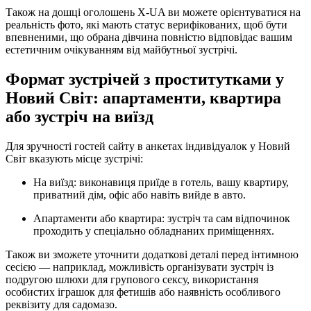
Також на дошці оголошень X-UA ви можете орієнтуватися на
реальність фото, які мають статус верифікованих, щоб бути
впевненими, що обрана дівчина повністю відповідає вашим
естетичним очікуванням від майбутньої зустрічі.
Формат зустрічей з проститутками у
Новий Світ: апартаменти, квартира
або зустріч на виїзд
Для зручності гостей сайту в анкетах індивідуалок у Новий
Світ вказують місце зустрічі:
На виїзд: виконавиця приїде в готель, вашу квартиру,
приватний дім, офіс або навіть вийде в авто.
Апартаменти або квартира: зустріч та сам відпочинок
проходить у спеціально обладнаних приміщеннях.
Також ви зможете уточнити додаткові деталі перед інтимною
сесією — наприклад, можливість організувати зустріч із
подругою шлюхи для групового сексу, використання
особистих іграшок для фетишів або наявність особливого
реквізиту для садомазо.