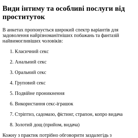
Види інтиму та особливі послуги від
проституток
В анкетах пропонується широкий спектр варіантів для
задоволення найрізноманітніших побажань та фантазій
найвимогливіших чоловіків:
Класичний секс
Анальний секс
Оральний секс
Груповий секс
Подвійне проникнення
Використання секс-іграшок
Стріптиз, садомазо, фістинг, страпон, копро видача
Золотий дощ (прийом, видача)
Кожну з практик потрібно обговорити заздалегідь з