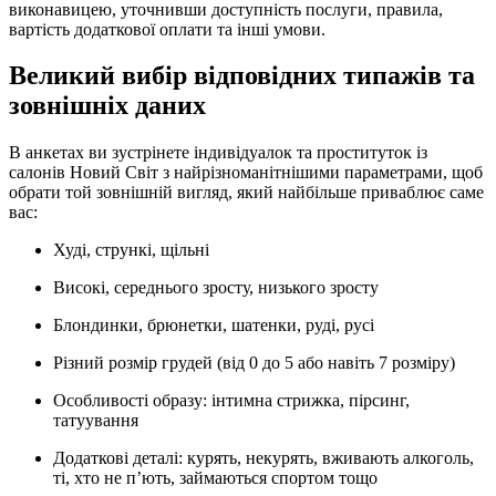
виконавицею, уточнивши доступність послуги, правила,
вартість додаткової оплати та інші умови.
Великий вибір відповідних типажів та
зовнішніх даних
В анкетах ви зустрінете індивідуалок та проституток із
салонів Новий Світ з найрізноманітнішими параметрами, щоб
обрати той зовнішній вигляд, який найбільше приваблює саме
вас:
Худі, стрункі, щільні
Високі, середнього зросту, низького зросту
Блондинки, брюнетки, шатенки, руді, русі
Різний розмір грудей (від 0 до 5 або навіть 7 розміру)
Особливості образу: інтимна стрижка, пірсинг,
татуування
Додаткові деталі: курять, некурять, вживають алкоголь,
ті, хто не п’ють, займаються спортом тощо