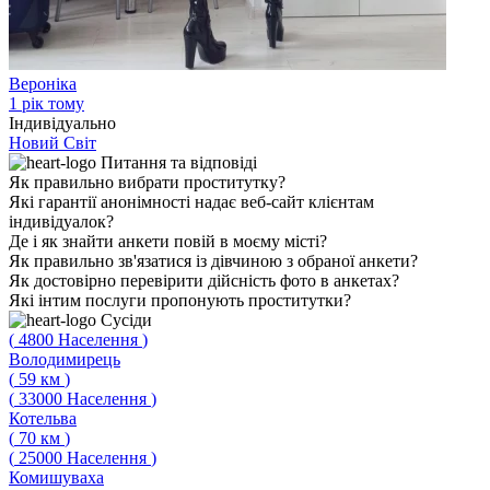
Вероніка
1 рік тому
Індивідуально
Новий Світ
Питання
та відповіді
Як правильно вибрати проститутку?
Які гарантії анонімності надає веб-сайт клієнтам
індивідуалок?
Де і як знайти анкети повій в моєму місті?
Як правильно зв'язатися із дівчиною з обраної анкети?
Як достовірно перевірити дійсність фото в анкетах?
Які інтим послуги пропонують проститутки?
Сусіди
(
4800
Населення
)
Володимирець
(
59
км
)
(
33000
Населення
)
Котельва
(
70
км
)
(
25000
Населення
)
Комишуваха