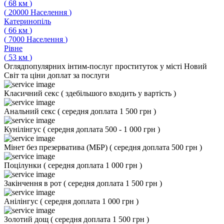
(
68
км
)
(
20000
Населення
)
Катеринопіль
(
66
км
)
(
7000
Населення
)
Рівне
(
53
км
)
Огляд
популярних інтим-послуг проституток у місті Новий
Світ та ціни доплат за послуги
Класичний секс
(
здебільшого входить у вартість
)
Анальний секс
(
середня доплата 1 500 грн
)
Кунілінгус
(
середня доплата 500 - 1 000 грн
)
Мінет без презерватива (МБР)
(
середня доплата 500 грн
)
Поцілунки
(
середня доплата 1 000 грн
)
Закінчення в рот
(
середня доплата 1 500 грн
)
Анілінгус
(
середня доплата 1 000 грн
)
Золотий дощ
(
середня доплата 1 500 грн
)