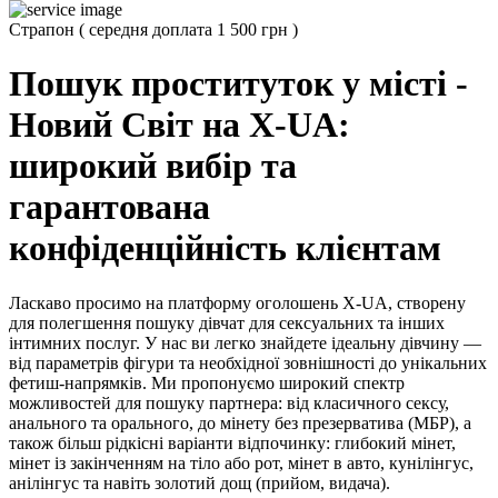
Страпон
(
середня доплата 1 500 грн
)
Пошук проституток у місті -
Новий Світ на X-UA:
широкий вибір та
гарантована
конфіденційність клієнтам
Ласкаво просимо на платформу оголошень X-UA, створену
для полегшення пошуку дівчат для сексуальних та інших
інтимних послуг. У нас ви легко знайдете ідеальну дівчину —
від параметрів фігури та необхідної зовнішності до унікальних
фетиш-напрямків. Ми пропонуємо широкий спектр
можливостей для пошуку партнера: від класичного сексу,
анального та орального, до мінету без презерватива (МБР), а
також більш рідкісні варіанти відпочинку: глибокий мінет,
мінет із закінченням на тіло або рот, мінет в авто, кунілінгус,
анілінгус та навіть золотий дощ (прийом, видача).