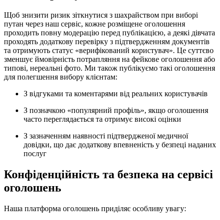
Щоб знизити ризик зіткнутися з шахрайством при виборі
путан через наш сервіс, кожне розміщене оголошення
проходить повну модерацію перед публікацією, а деякі дівчата
проходять додаткову перевірку з підтвердженням документів
та отримують статус «верифікований користувач». Це суттєво
зменшує ймовірність потрапляння на фейкове оголошення або
типові, нереальні фото. Ми також публікуємо такі оголошення
для полегшення вибору клієнтам:
З відгуками та коментарями від реальних користувачів
З позначкою «популярний профіль», якщо оголошення
часто переглядається та отримує високі оцінки
З зазначенням наявності підтвердженої медичної
довідки, що дає додаткову впевненість у безпеці наданих
послуг
Конфіденційність та безпека на сервісі
оголошень
Наша платформа оголошень приділяє особливу увагу: