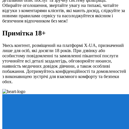
детальний опис послуг та зручну систему фільтрації.
Обирайте оголошення, звертайте увагу на типажі, читайте
відгуки з коментарями клієнтів, які мають досвід, слідкуйте за
новими правилами сервісу та насолоджуйтеся якісним і
безпечним відпочинком без меж!
Примітка 18+
Увесь контент, розміщений на платформі X-UA, призначений
лише для осіб, які досягли 18 років. При дзвінку або
особистому повідомленні та замовленні пікантної послуги
уточнюйте всі деталі заздалегідь, обговорюйте нюанси,
наявність медичних довідок дівчини, а також особливі
побажання. Дотримуйтесь конфіденційності та домовленостей
з виконавицею зустрічі для взаємного комфорту та безпеки
обох.