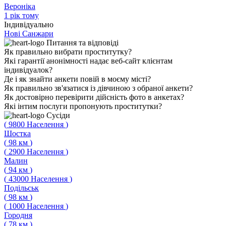
Вероніка
1 рік тому
Індивідуально
Нові Санжари
Питання
та відповіді
Як правильно вибрати проститутку?
Які гарантії анонімності надає веб-сайт клієнтам
індивідуалок?
Де і як знайти анкети повій в моєму місті?
Як правильно зв'язатися із дівчиною з обраної анкети?
Як достовірно перевірити дійсність фото в анкетах?
Які інтим послуги пропонують проститутки?
Сусіди
(
9800
Населення
)
Шостка
(
98
км
)
(
2900
Населення
)
Малин
(
94
км
)
(
43000
Населення
)
Подільськ
(
98
км
)
(
1000
Населення
)
Городня
(
78
км
)