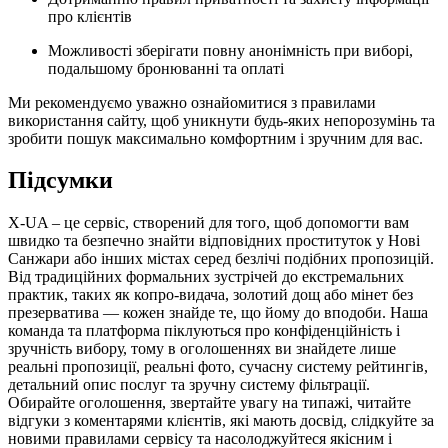
про клієнтів
Можливості зберігати повну анонімність при виборі,
подальшому бронюванні та оплаті
Ми рекомендуємо уважно ознайомитися з правилами
використання сайту, щоб уникнути будь-яких непорозумінь та
зробити пошук максимально комфортним і зручним для вас.
Підсумки
X-UA – це сервіс, створений для того, щоб допомогти вам
швидко та безпечно знайти відповідних проституток у Нові
Санжари або інших містах серед безлічі подібних пропозицій.
Від традиційних формальних зустрічей до екстремальних
практик, таких як копро-видача, золотий дощ або мінет без
презерватива — кожен знайде те, що йому до вподоби. Наша
команда та платформа піклуються про конфіденційність і
зручність вибору, тому в оголошеннях ви знайдете лише
реальні пропозиції, реальні фото, сучасну систему рейтингів,
детальний опис послуг та зручну систему фільтрації.
Обирайте оголошення, звертайте увагу на типажі, читайте
відгуки з коментарями клієнтів, які мають досвід, слідкуйте за
новими правилами сервісу та насолоджуйтеся якісним і