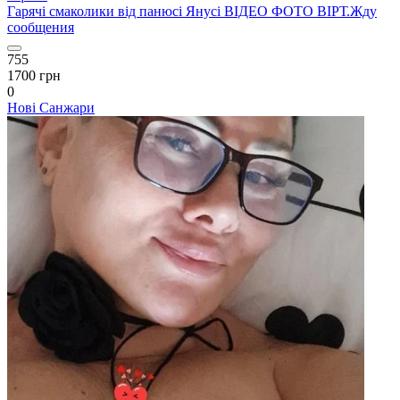
Гарячі смаколики від панюсі Янусі ВІДЕО ФОТО ВІРТ.Жду
сообщения
755
1700 грн
0
Нові Санжари