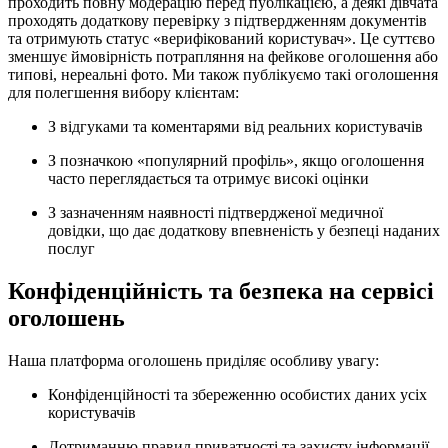
проходить повну модерацію перед публікацією, а деякі дівчата
проходять додаткову перевірку з підтвердженням документів
та отримують статус «верифікований користувач». Це суттєво
зменшує ймовірність потрапляння на фейкове оголошення або
типові, нереальні фото. Ми також публікуємо такі оголошення
для полегшення вибору клієнтам:
З відгуками та коментарями від реальних користувачів
З позначкою «популярний профіль», якщо оголошення
часто переглядається та отримує високі оцінки
З зазначенням наявності підтвердженої медичної
довідки, що дає додаткову впевненість у безпеці наданих
послуг
Конфіденційність та безпека на сервісі
оголошень
Наша платформа оголошень приділяє особливу увагу:
Конфіденційності та збереженню особистих даних усіх
користувачів
Дотриманню правил приватності та захисту інформації