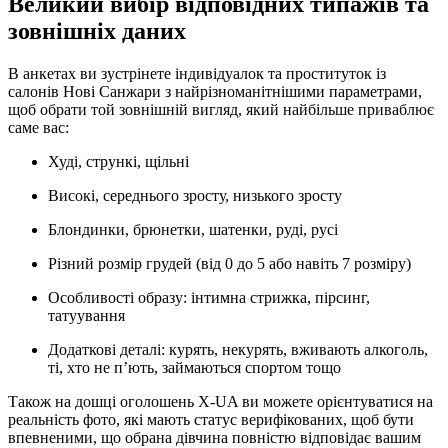
Великий вибір відповідних типажів та
зовнішніх даних
В анкетах ви зустрінете індивідуалок та проституток із
салонів Нові Санжари з найрізноманітнішими параметрами,
щоб обрати той зовнішній вигляд, який найбільше приваблює
саме вас:
Худі, стрункі, щільні
Високі, середнього зросту, низького зросту
Блондинки, брюнетки, шатенки, руді, русі
Різний розмір грудей (від 0 до 5 або навіть 7 розміру)
Особливості образу: інтимна стрижка, пірсинг,
татуування
Додаткові деталі: курять, некурять, вживають алкоголь,
ті, хто не п’ють, займаються спортом тощо
Також на дошці оголошень X-UA ви можете орієнтуватися на
реальність фото, які мають статус верифікованих, щоб бути
впевненими, що обрана дівчина повністю відповідає вашим