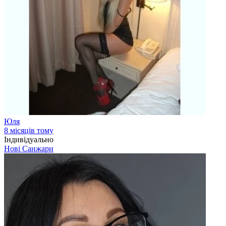
Юля
8 місяців тому
Індивідуально
Нові Санжари