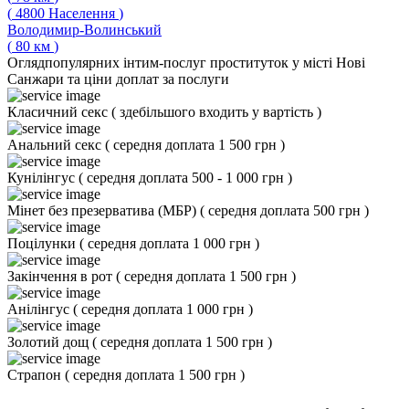
(
4800
Населення
)
Володимир-Волинський
(
80
км
)
Огляд
популярних інтим-послуг проституток у місті Нові
Санжари та ціни доплат за послуги
Класичний секс
(
здебільшого входить у вартість
)
Анальний секс
(
середня доплата 1 500 грн
)
Кунілінгус
(
середня доплата 500 - 1 000 грн
)
Мінет без презерватива (МБР)
(
середня доплата 500 грн
)
Поцілунки
(
середня доплата 1 000 грн
)
Закінчення в рот
(
середня доплата 1 500 грн
)
Анілінгус
(
середня доплата 1 000 грн
)
Золотий дощ
(
середня доплата 1 500 грн
)
Страпон
(
середня доплата 1 500 грн
)