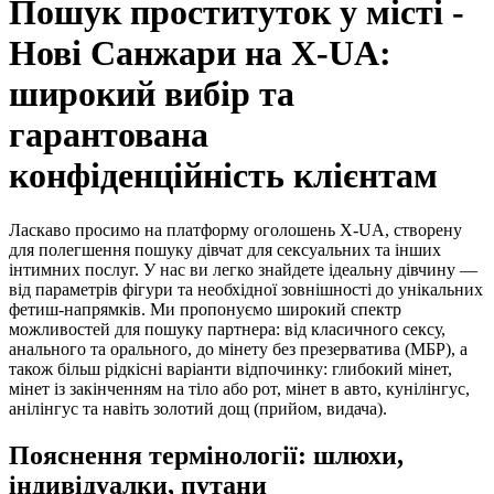
Пошук проституток у місті -
Нові Санжари на X-UA:
широкий вибір та
гарантована
конфіденційність клієнтам
Ласкаво просимо на платформу оголошень X-UA, створену
для полегшення пошуку дівчат для сексуальних та інших
інтимних послуг. У нас ви легко знайдете ідеальну дівчину —
від параметрів фігури та необхідної зовнішності до унікальних
фетиш-напрямків. Ми пропонуємо широкий спектр
можливостей для пошуку партнера: від класичного сексу,
анального та орального, до мінету без презерватива (МБР), а
також більш рідкісні варіанти відпочинку: глибокий мінет,
мінет із закінченням на тіло або рот, мінет в авто, кунілінгус,
анілінгус та навіть золотий дощ (прийом, видача).
Пояснення термінології: шлюхи,
індивідуалки, путани