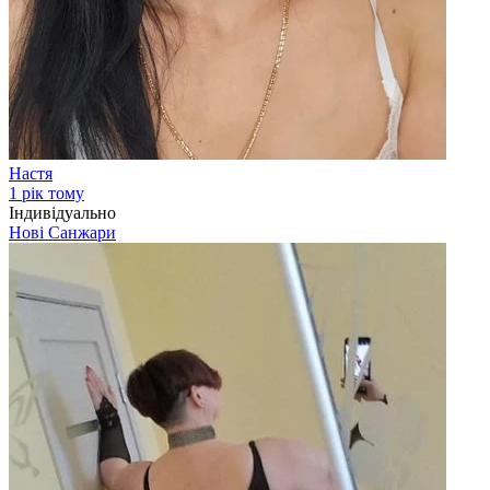
Настя
1 рік тому
Індивідуально
Нові Санжари