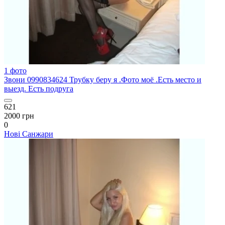
1 фото
Звони 0990834624 Трубку беру я .Фото моё .Есть место и
выезд. Есть подруга
621
2000 грн
0
Нові Санжари