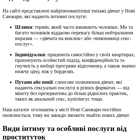
На сайті представлені найрізноманітніші типажі дівчат у Нові
Санжари, які надають інтимні послуги:
Шлюхи
: термін, який часто вживають чоловіки. Ми та
багато чоловіків віддаємо перевагу більш нейтральним
виразам — «дівчата на виклик» або «виконавиці секс-
послуг».
Індивідуалки
: працюють самостійно у своїх квартирах,
пропонують особистий підхід, конфіденційність та
гнучкість у виборі програми відпочинку, а також значно
нижчу ціну, ніж у борделях.
Путани або повії
: сленгове позначення дівчат, які
надають сексуальні послуги в різних форматах — від
мінету без презерватива до більш рідкісних практик,
таких як анальний секс, кунілінгус тощо.
Наш каталог оголошень у місті Нові Санжари постійно
оновлюється, тому ви завжди зможете знайти нових дівчат.
Види інтиму та особливі послуги від
проституток