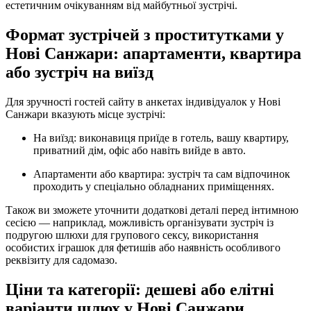
естетичним очікуванням від майбутньої зустрічі.
Формат зустрічей з проститутками у
Нові Санжари: апартаменти, квартира
або зустріч на виїзд
Для зручності гостей сайту в анкетах індивідуалок у Нові
Санжари вказують місце зустрічі:
На виїзд: виконавиця приїде в готель, вашу квартиру,
приватний дім, офіс або навіть вийде в авто.
Апартаменти або квартира: зустріч та сам відпочинок
проходить у спеціально обладнаних приміщеннях.
Також ви зможете уточнити додаткові деталі перед інтимною
сесією — наприклад, можливість організувати зустріч із
подругою шлюхи для групового сексу, використання
особистих іграшок для фетишів або наявність особливого
реквізиту для садомазо.
Ціни та категорії: дешеві або елітні
варіанти шлюх у Нові Санжари