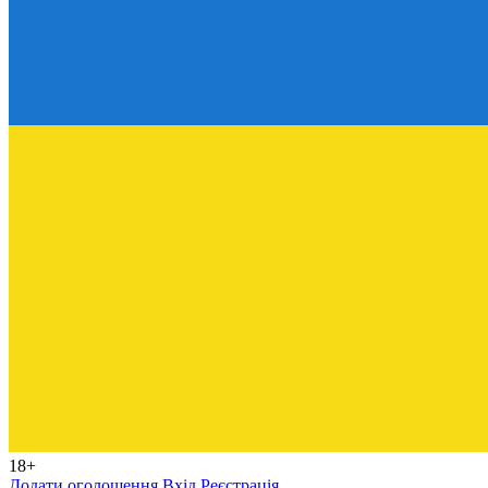
18+
Додати оголошення
Вхід
Реєстрація