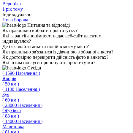
Вероніка
1 рік тому
Індивідуально
Нова Борова
Питання
та відповіді
Як правильно вибрати проститутку?
Які гарантії анонімності надає веб-сайт клієнтам
індивідуалок?
Де і як знайти анкети повій в моєму місті?
Як правильно зв'язатися із дівчиною з обраної анкети?
Як достовірно перевірити дійсність фото в анкетах?
Які інтим послуги пропонують проститутки?
Сусіди
(
1590
Населення
)
Яворів
(
50
км
)
(
1130
Населення
)
Зуя
(
60
км
)
(
23000
Населення
)
Обухівка
(
88
км
)
(
14000
Населення
)
Малинівка
(
81
км
)