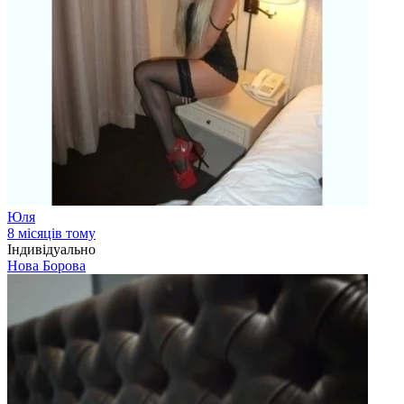
Юля
8 місяців тому
Індивідуально
Нова Борова