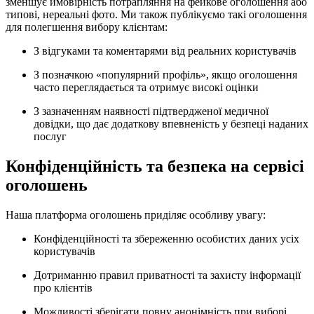
зменшує ймовірність потрапляння на фейкове оголошення або
типові, нереальні фото. Ми також публікуємо такі оголошення
для полегшення вибору клієнтам:
З відгуками та коментарями від реальних користувачів
З позначкою «популярний профіль», якщо оголошення
часто переглядається та отримує високі оцінки
З зазначенням наявності підтвердженої медичної
довідки, що дає додаткову впевненість у безпеці наданих
послуг
Конфіденційність та безпека на сервісі
оголошень
Наша платформа оголошень приділяє особливу увагу:
Конфіденційності та збереженню особистих даних усіх
користувачів
Дотриманню правил приватності та захисту інформації
про клієнтів
Можливості зберігати повну анонімність при виборі,