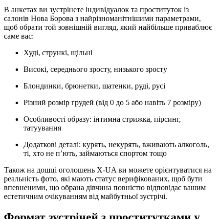
В анкетах ви зустрінете індивідуалок та проституток із
салонів Нова Борова з найрізноманітнішими параметрами,
щоб обрати той зовнішній вигляд, який найбільше приваблює
саме вас:
Худі, стрункі, щільні
Високі, середнього зросту, низького зросту
Блондинки, брюнетки, шатенки, руді, русі
Різний розмір грудей (від 0 до 5 або навіть 7 розміру)
Особливості образу: інтимна стрижка, пірсинг,
татуування
Додаткові деталі: курять, некурять, вживають алкоголь,
ті, хто не п’ють, займаються спортом тощо
Також на дошці оголошень X-UA ви можете орієнтуватися на
реальність фото, які мають статус верифікованих, щоб бути
впевненими, що обрана дівчина повністю відповідає вашим
естетичним очікуванням від майбутньої зустрічі.
Формат зустрічей з проститутками у