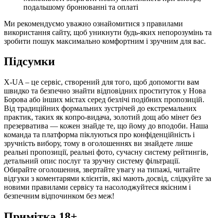
подальшому бронюванні та оплаті
Ми рекомендуємо уважно ознайомитися з правилами
використання сайту, щоб уникнути будь-яких непорозумінь та
зробити пошук максимально комфортним і зручним для вас.
Підсумки
X-UA – це сервіс, створений для того, щоб допомогти вам
швидко та безпечно знайти відповідних проституток у Нова
Борова або інших містах серед безлічі подібних пропозицій.
Від традиційних формальних зустрічей до екстремальних
практик, таких як копро-видача, золотий дощ або мінет без
презерватива — кожен знайде те, що йому до вподоби. Наша
команда та платформа піклуються про конфіденційність і
зручність вибору, тому в оголошеннях ви знайдете лише
реальні пропозиції, реальні фото, сучасну систему рейтингів,
детальний опис послуг та зручну систему фільтрації.
Обирайте оголошення, звертайте увагу на типажі, читайте
відгуки з коментарями клієнтів, які мають досвід, слідкуйте за
новими правилами сервісу та насолоджуйтеся якісним і
безпечним відпочинком без меж!
Примітка 18+