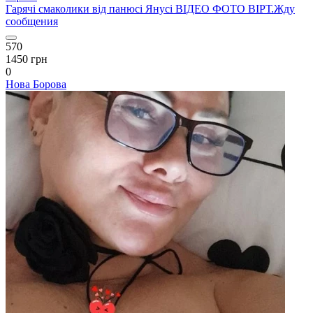
Гарячі смаколики від панюсі Янусі ВІДЕО ФОТО ВІРТ.Жду
сообщения
570
1450 грн
0
Нова Борова