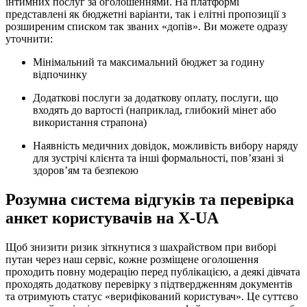
інтимних послуг за оголошеннями. На платформі
представлені як бюджетні варіанти, так і елітні пропозиції з
розширеним списком так званих «допів». Ви можете одразу
уточнити:
Мінімальний та максимальний бюджет за годину
відпочинку
Додаткові послуги за додаткову оплату, послуги, що
входять до вартості (наприклад, глибокий мінет або
використання страпона)
Наявність медичних довідок, можливість вибору наряду
для зустрічі клієнта та інші формальності, пов’язані зі
здоров’ям та безпекою
Розумна система відгуків та перевірка
анкет користувачів на X-UA
Щоб знизити ризик зіткнутися з шахрайством при виборі
путан через наш сервіс, кожне розміщене оголошення
проходить повну модерацію перед публікацією, а деякі дівчата
проходять додаткову перевірку з підтвердженням документів
та отримують статус «верифікований користувач». Це суттєво