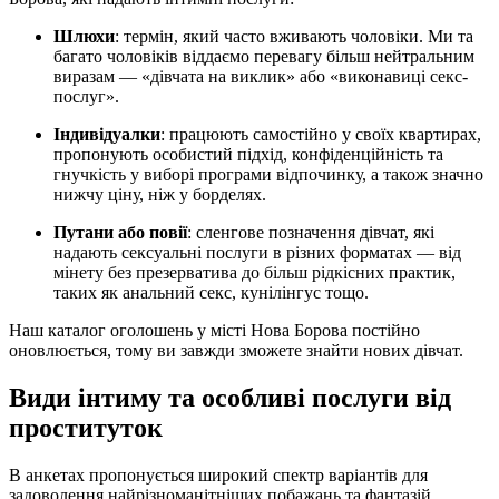
Шлюхи
: термін, який часто вживають чоловіки. Ми та
багато чоловіків віддаємо перевагу більш нейтральним
виразам — «дівчата на виклик» або «виконавиці секс-
послуг».
Індивідуалки
: працюють самостійно у своїх квартирах,
пропонують особистий підхід, конфіденційність та
гнучкість у виборі програми відпочинку, а також значно
нижчу ціну, ніж у борделях.
Путани або повії
: сленгове позначення дівчат, які
надають сексуальні послуги в різних форматах — від
мінету без презерватива до більш рідкісних практик,
таких як анальний секс, кунілінгус тощо.
Наш каталог оголошень у місті Нова Борова постійно
оновлюється, тому ви завжди зможете знайти нових дівчат.
Види інтиму та особливі послуги від
проституток
В анкетах пропонується широкий спектр варіантів для
задоволення найрізноманітніших побажань та фантазій