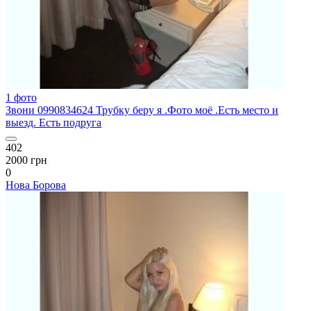
1 фото
Звони 0990834624 Трубку беру я .Фото моё .Есть место и
выезд. Есть подруга
402
2000 грн
0
Нова Борова