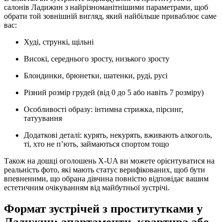
салонів Ладижин з найрізноманітнішими параметрами, щоб
обрати той зовнішній вигляд, який найбільше приваблює саме
вас:
Худі, стрункі, щільні
Високі, середнього зросту, низького зросту
Блондинки, брюнетки, шатенки, руді, русі
Різний розмір грудей (від 0 до 5 або навіть 7 розміру)
Особливості образу: інтимна стрижка, пірсинг,
татуування
Додаткові деталі: курять, некурять, вживають алкоголь,
ті, хто не п’ють, займаються спортом тощо
Також на дошці оголошень X-UA ви можете орієнтуватися на
реальність фото, які мають статус верифікованих, щоб бути
впевненими, що обрана дівчина повністю відповідає вашим
естетичним очікуванням від майбутньої зустрічі.
Формат зустрічей з проститутками у