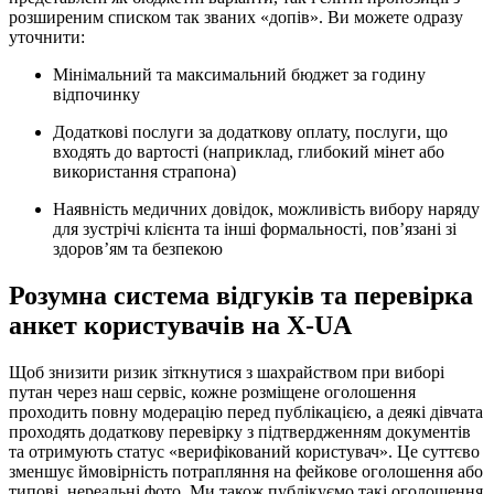
розширеним списком так званих «допів». Ви можете одразу
уточнити:
Мінімальний та максимальний бюджет за годину
відпочинку
Додаткові послуги за додаткову оплату, послуги, що
входять до вартості (наприклад, глибокий мінет або
використання страпона)
Наявність медичних довідок, можливість вибору наряду
для зустрічі клієнта та інші формальності, пов’язані зі
здоров’ям та безпекою
Розумна система відгуків та перевірка
анкет користувачів на X-UA
Щоб знизити ризик зіткнутися з шахрайством при виборі
путан через наш сервіс, кожне розміщене оголошення
проходить повну модерацію перед публікацією, а деякі дівчата
проходять додаткову перевірку з підтвердженням документів
та отримують статус «верифікований користувач». Це суттєво
зменшує ймовірність потрапляння на фейкове оголошення або
типові, нереальні фото. Ми також публікуємо такі оголошення