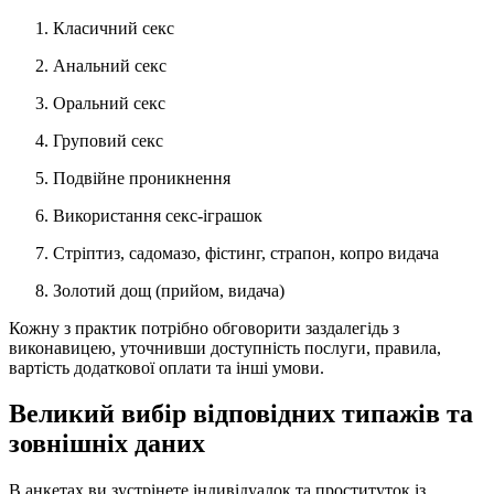
Класичний секс
Анальний секс
Оральний секс
Груповий секс
Подвійне проникнення
Використання секс-іграшок
Стріптиз, садомазо, фістинг, страпон, копро видача
Золотий дощ (прийом, видача)
Кожну з практик потрібно обговорити заздалегідь з
виконавицею, уточнивши доступність послуги, правила,
вартість додаткової оплати та інші умови.
Великий вибір відповідних типажів та
зовнішніх даних
В анкетах ви зустрінете індивідуалок та проституток із