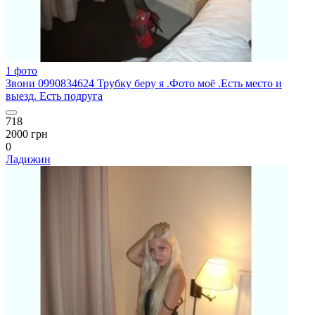
1 фото
Звони 0990834624 Трубку беру я .Фото моё .Есть место и
выезд. Есть подруга
718
2000 грн
0
Ладижин