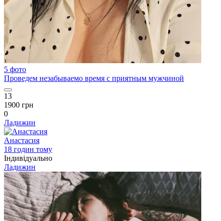
5 фото
Проведем незабываемо время с приятным мужчиной
13
1900 грн
0
Ладижин
Анастасия
18 годин тому
Індивідуально
Ладижин