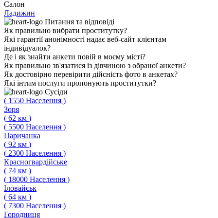
Салон
Ладижин
Питання
та відповіді
Як правильно вибрати проститутку?
Які гарантії анонімності надає веб-сайт клієнтам
індивідуалок?
Де і як знайти анкети повій в моєму місті?
Як правильно зв'язатися із дівчиною з обраної анкети?
Як достовірно перевірити дійсність фото в анкетах?
Які інтим послуги пропонують проститутки?
Сусіди
(
1550
Населення
)
Зоря
(
62
км
)
(
5500
Населення
)
Царичанка
(
92
км
)
(
2300
Населення
)
Красногвардійське
(
74
км
)
(
18000
Населення
)
Іловайськ
(
64
км
)
(
7300
Населення
)
Городниця