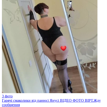
3 фото
Гарячі смаколики від панюсі Янусі ВІДЕО ФОТО ВІРТ.Жду
сообщения