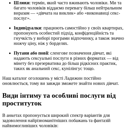
Шлюхи
: термін, який часто вживають чоловіки. Ми та
багато чоловіків віддаємо перевагу більш нейтральним
виразам — «дівчата на виклик» або «виконавиці секс-
послуг».
Індивідуалки
: працюють самостійно у своїх квартирах,
пропонують особистий підхід, конфіденційність та
гнучкість у виборі програми відпочинку, а також значно
нижчу ціну, ніж у борделях.
Путани або повії
: сленгове позначення дівчат, які
надають сексуальні послуги в різних форматах — від
мінету без презерватива до більш рідкісних практик,
таких як анальний секс, кунілінгус тощо.
Наш каталог оголошень у місті Ладижин постійно
оновлюється, тому ви завжди зможете знайти нових дівчат.
Види інтиму та особливі послуги від
проституток
В анкетах пропонується широкий спектр варіантів для
задоволення найрізноманітніших побажань та фантазій
найвимогливіших чоловіків: