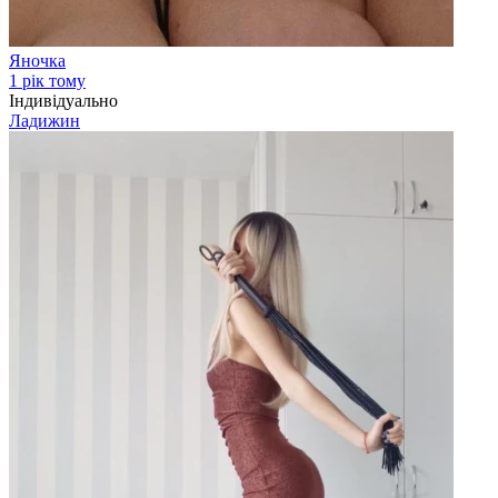
Яночка
1 рік тому
Індивідуально
Ладижин