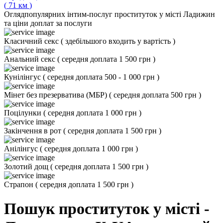
(
71
км
)
Огляд
популярних інтим-послуг проституток у місті Ладижин
та ціни доплат за послуги
Класичний секс
(
здебільшого входить у вартість
)
Анальний секс
(
середня доплата 1 500 грн
)
Кунілінгус
(
середня доплата 500 - 1 000 грн
)
Мінет без презерватива (МБР)
(
середня доплата 500 грн
)
Поцілунки
(
середня доплата 1 000 грн
)
Закінчення в рот
(
середня доплата 1 500 грн
)
Анілінгус
(
середня доплата 1 000 грн
)
Золотий дощ
(
середня доплата 1 500 грн
)
Страпон
(
середня доплата 1 500 грн
)
Пошук проституток у місті -