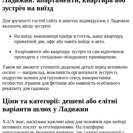
Ладижин: апартаменти, квартира або
зустріч на виїзд
Для зручності гостей сайту в анкетах індивідуалок у Ладижин
вказують місце зустрічі:
На виїзд: виконавиця приїде в готель, вашу квартиру,
приватний дім, офіс або навіть вийде в авто.
Апартаменти або квартира: зустріч та сам відпочинок
проходить у спеціально обладнаних приміщеннях.
Також ви зможете уточнити додаткові деталі перед інтимною
сесією — наприклад, можливість організувати зустріч із
подругою шлюхи для групового сексу, використання
особистих іграшок для фетишів або наявність особливого
реквізиту для садомазо.
Ціни та категорії: дешеві або елітні
варіанти шлюх у Ладижин
X-UA знає, наскільки важливі ціни для чоловіків при виборі
інтимних послуг за оголошеннями. На платформі
представлені як бюджетні варіанти, так і елітні пропозиції з