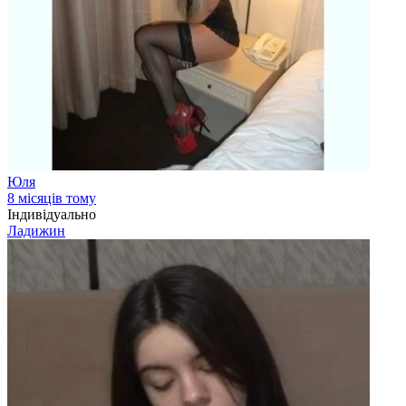
Юля
8 місяців тому
Індивідуально
Ладижин