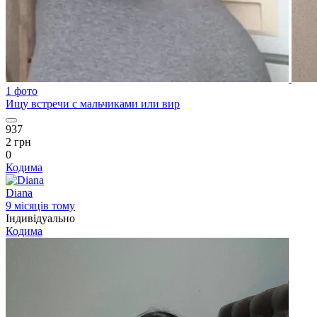
1 фото
Ищу встречи с мальчиками или вир
937
2 грн
0
Кодима
Diana
9 місяців тому
Індивідуально
Кодима