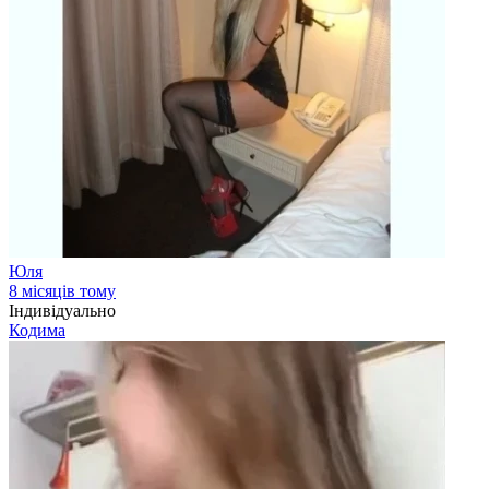
Юля
8 місяців тому
Індивідуально
Кодима