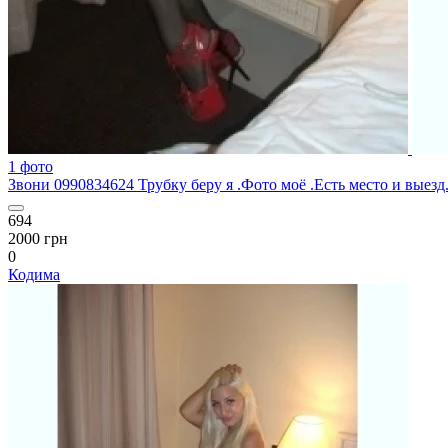
1 фото
Звони 0990834624 Трубку беру я .Фото моё .Есть место и выезд
694
2000 грн
0
Кодима