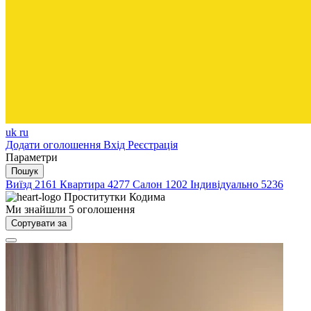
uk
ru
Додати оголошення
Вхід
Реєстрація
Параметри
Пошук
Виїзд
2161
Квартира
4277
Салон
1202
Індивідуально
5236
Проститутки
Кодима
Ми знайшли
5
оголошення
Сортувати за