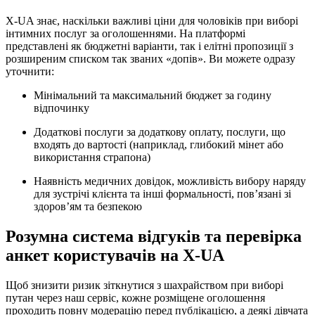
X-UA знає, наскільки важливі ціни для чоловіків при виборі
інтимних послуг за оголошеннями. На платформі
представлені як бюджетні варіанти, так і елітні пропозиції з
розширеним списком так званих «допів». Ви можете одразу
уточнити:
Мінімальний та максимальний бюджет за годину
відпочинку
Додаткові послуги за додаткову оплату, послуги, що
входять до вартості (наприклад, глибокий мінет або
використання страпона)
Наявність медичних довідок, можливість вибору наряду
для зустрічі клієнта та інші формальності, пов’язані зі
здоров’ям та безпекою
Розумна система відгуків та перевірка
анкет користувачів на X-UA
Щоб знизити ризик зіткнутися з шахрайством при виборі
путан через наш сервіс, кожне розміщене оголошення
проходить повну модерацію перед публікацією, а деякі дівчата