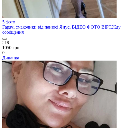
5 фото
Гарячі смаколики від панюсі Янусі ВІДЕО ФОТО ВІРТ.Жду
сообщения
519
1050 грн
0
Диканка