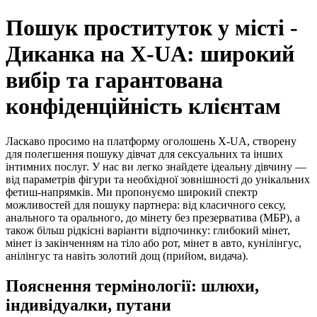
Пошук проституток у місті -
Диканка на X-UA: широкий
вибір та гарантована
конфіденційність клієнтам
Ласкаво просимо на платформу оголошень X-UA, створену
для полегшення пошуку дівчат для сексуальних та інших
інтимних послуг. У нас ви легко знайдете ідеальну дівчину —
від параметрів фігури та необхідної зовнішності до унікальних
фетиш-напрямків. Ми пропонуємо широкий спектр
можливостей для пошуку партнера: від класичного сексу,
анального та орального, до мінету без презерватива (МБР), а
також більш рідкісні варіанти відпочинку: глибокий мінет,
мінет із закінченням на тіло або рот, мінет в авто, кунілінгус,
анілінгус та навіть золотий дощ (прийом, видача).
Пояснення термінології: шлюхи,
індивідуалки, путани