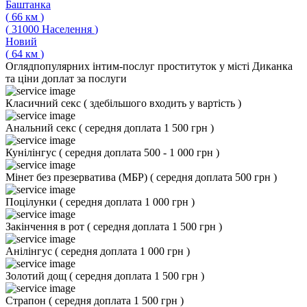
Баштанка
(
66
км
)
(
31000
Населення
)
Новий
(
64
км
)
Огляд
популярних інтим-послуг проституток у місті Диканка
та ціни доплат за послуги
Класичний секс
(
здебільшого входить у вартість
)
Анальний секс
(
середня доплата 1 500 грн
)
Кунілінгус
(
середня доплата 500 - 1 000 грн
)
Мінет без презерватива (МБР)
(
середня доплата 500 грн
)
Поцілунки
(
середня доплата 1 000 грн
)
Закінчення в рот
(
середня доплата 1 500 грн
)
Анілінгус
(
середня доплата 1 000 грн
)
Золотий дощ
(
середня доплата 1 500 грн
)
Страпон
(
середня доплата 1 500 грн
)