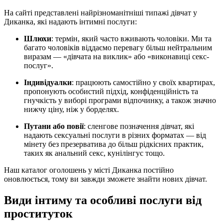
На сайті представлені найрізноманітніші типажі дівчат у
Диканка, які надають інтимні послуги:
Шлюхи
: термін, який часто вживають чоловіки. Ми та
багато чоловіків віддаємо перевагу більш нейтральним
виразам — «дівчата на виклик» або «виконавиці секс-
послуг».
Індивідуалки
: працюють самостійно у своїх квартирах,
пропонують особистий підхід, конфіденційність та
гнучкість у виборі програми відпочинку, а також значно
нижчу ціну, ніж у борделях.
Путани або повії
: сленгове позначення дівчат, які
надають сексуальні послуги в різних форматах — від
мінету без презерватива до більш рідкісних практик,
таких як анальний секс, кунілінгус тощо.
Наш каталог оголошень у місті Диканка постійно
оновлюється, тому ви завжди зможете знайти нових дівчат.
Види інтиму та особливі послуги від
проституток