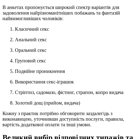
В анкетах пропонується широкий спектр варіантів для
задоволення найрізноманітніших побажань та фантазій
найвимогливіших чоловіків:
Класичний секс
Анальний секс
Оральний секс
Груповий секс
Подвійне проникнення
Використання секс-іграшок
Стріптиз, садомазо, фістинг, страпон, копро видача
Золотий дощ (прийом, видача)
Кожну з практик потрібно обговорити заздалегідь з
виконавицею, уточнивши доступність послуги, правила,
вартість додаткової оплати та інші умови.
Великий вибір відповідних типажів та