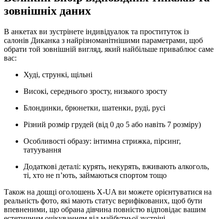
зовнішніх даних
В анкетах ви зустрінете індивідуалок та проституток із
салонів Диканка з найрізноманітнішими параметрами, щоб
обрати той зовнішній вигляд, який найбільше приваблює саме
вас:
Худі, стрункі, щільні
Високі, середнього зросту, низького зросту
Блондинки, брюнетки, шатенки, руді, русі
Різний розмір грудей (від 0 до 5 або навіть 7 розміру)
Особливості образу: інтимна стрижка, пірсинг,
татуування
Додаткові деталі: курять, некурять, вживають алкоголь,
ті, хто не п’ють, займаються спортом тощо
Також на дошці оголошень X-UA ви можете орієнтуватися на
реальність фото, які мають статус верифікованих, щоб бути
впевненими, що обрана дівчина повністю відповідає вашим
естетичним очікуванням від майбутньої зустрічі.