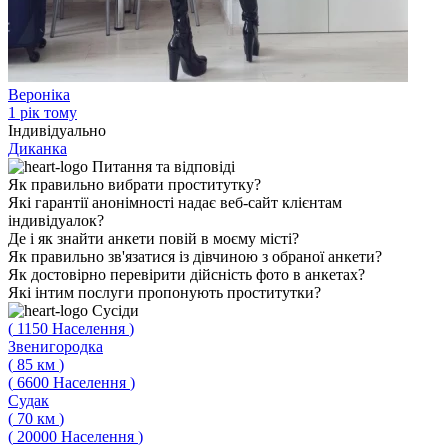
Вероніка
1 рік тому
Індивідуально
Диканка
Питання
та відповіді
Як правильно вибрати проститутку?
Які гарантії анонімності надає веб-сайт клієнтам
індивідуалок?
Де і як знайти анкети повій в моєму місті?
Як правильно зв'язатися із дівчиною з обраної анкети?
Як достовірно перевірити дійсність фото в анкетах?
Які інтим послуги пропонують проститутки?
Сусіди
(
1150
Населення
)
Звенигородка
(
85
км
)
(
6600
Населення
)
Судак
(
70
км
)
(
20000
Населення
)