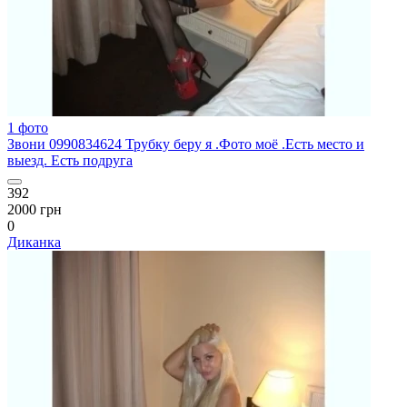
1 фото
Звони 0990834624 Трубку беру я .Фото моё .Есть место и
выезд. Есть подруга
392
2000 грн
0
Диканка