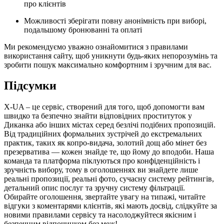
про клієнтів
Можливості зберігати повну анонімність при виборі,
подальшому бронюванні та оплаті
Ми рекомендуємо уважно ознайомитися з правилами
використання сайту, щоб уникнути будь-яких непорозумінь та
зробити пошук максимально комфортним і зручним для вас.
Підсумки
X-UA – це сервіс, створений для того, щоб допомогти вам
швидко та безпечно знайти відповідних проституток у
Диканка або інших містах серед безлічі подібних пропозицій.
Від традиційних формальних зустрічей до екстремальних
практик, таких як копро-видача, золотий дощ або мінет без
презерватива — кожен знайде те, що йому до вподоби. Наша
команда та платформа піклуються про конфіденційність і
зручність вибору, тому в оголошеннях ви знайдете лише
реальні пропозиції, реальні фото, сучасну систему рейтингів,
детальний опис послуг та зручну систему фільтрації.
Обирайте оголошення, звертайте увагу на типажі, читайте
відгуки з коментарями клієнтів, які мають досвід, слідкуйте за
новими правилами сервісу та насолоджуйтеся якісним і
безпечним відпочинком без меж!