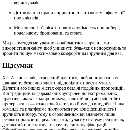
користувачів
Дотриманню правил приватності та захисту інформації
про клієнтів
Можливості зберігати повну анонімність при виборі,
подальшому бронюванні та оплаті
Ми рекомендуємо уважно ознайомитися з правилами
використання сайту, щоб уникнути будь-яких непорозумінь та
зробити пошук максимально комфортним і зручним для вас.
Підсумки
X-UA – це сервіс, створений для того, щоб допомогти вам
швидко та безпечно знайти відповідних проституток у
Делятин або інших містах серед безлічі подібних пропозицій.
Від традиційних формальних зустрічей до екстремальних
практик, таких як копро-видача, золотий дощ або мінет без
презерватива — кожен знайде те, що йому до вподоби. Наша
команда та платформа піклуються про конфіденційність і
зручність вибору, тому в оголошеннях ви знайдете лише
реальні пропозиції, реальні фото, сучасну систему рейтингів,
детальний опис послуг та зручну систему фільтрації.
Обирайте оголошення, звертайте увагу на типажі, читайте