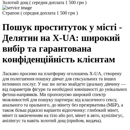
Золотий дощ
(
середня доплата 1 500 грн
)
Страпон
(
середня доплата 1 500 грн
)
Пошук проституток у місті -
Делятин на X-UA: широкий
вибір та гарантована
конфіденційність клієнтам
Ласкаво просимо на платформу оголошень X-UA, створену
для полегшення пошуку дівчат для сексуальних та інших
інтимних послуг. У нас ви легко знайдете ідеальну дівчину —
від параметрів фігури та необхідної зовнішності до унікальних
фетиш-напрямків. Ми пропонуємо широкий спектр
можливостей для пошуку партнера: від класичного сексу,
анального та орального, до мінету без презерватива (МБР), а
також більш рідкісні варіанти відпочинку: глибокий мінет,
мінет із закінченням на тіло або рот, мінет в авто, кунілінгус,
анілінгус та навіть золотий дощ (прийом, видача).