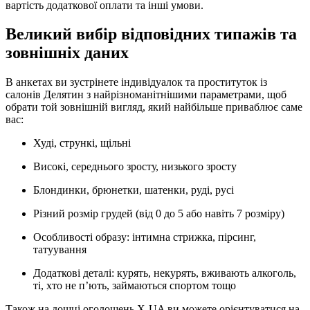
вартість додаткової оплати та інші умови.
Великий вибір відповідних типажів та
зовнішніх даних
В анкетах ви зустрінете індивідуалок та проституток із
салонів Делятин з найрізноманітнішими параметрами, щоб
обрати той зовнішній вигляд, який найбільше приваблює саме
вас:
Худі, стрункі, щільні
Високі, середнього зросту, низького зросту
Блондинки, брюнетки, шатенки, руді, русі
Різний розмір грудей (від 0 до 5 або навіть 7 розміру)
Особливості образу: інтимна стрижка, пірсинг,
татуування
Додаткові деталі: курять, некурять, вживають алкоголь,
ті, хто не п’ють, займаються спортом тощо
Також на дошці оголошень X-UA ви можете орієнтуватися на