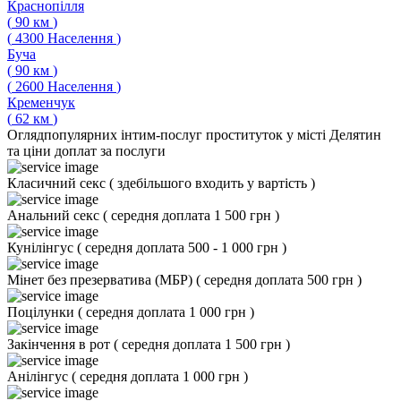
Краснопілля
(
90
км
)
(
4300
Населення
)
Буча
(
90
км
)
(
2600
Населення
)
Кременчук
(
62
км
)
Огляд
популярних інтим-послуг проституток у місті Делятин
та ціни доплат за послуги
Класичний секс
(
здебільшого входить у вартість
)
Анальний секс
(
середня доплата 1 500 грн
)
Кунілінгус
(
середня доплата 500 - 1 000 грн
)
Мінет без презерватива (МБР)
(
середня доплата 500 грн
)
Поцілунки
(
середня доплата 1 000 грн
)
Закінчення в рот
(
середня доплата 1 500 грн
)
Анілінгус
(
середня доплата 1 000 грн
)