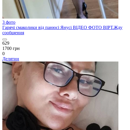
3 фото
Гарячі смаколики від панюсі Янусі ВІДЕО ФОТО ВІРТ.Жду
сообщения
629
1700 грн
0
Делятин