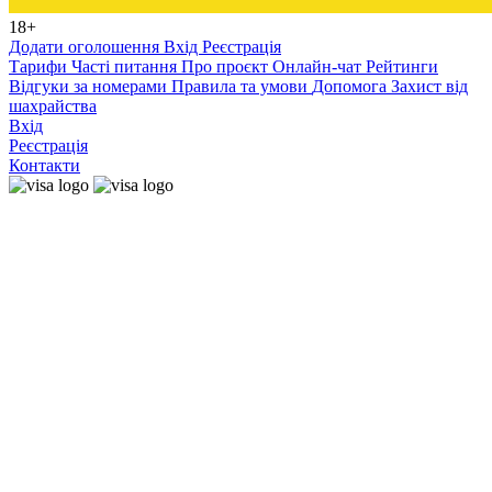
18+
Додати оголошення
Вхід
Реєстрація
Тарифи
Часті питання
Про проєкт
Онлайн-чат
Рейтинги
Відгуки за номерами
Правила та умови
Допомога
Захист від
шахрайства
Вхід
Реєстрація
Контакти