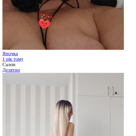
Яночка
1 рік тому
Салон
Делятин