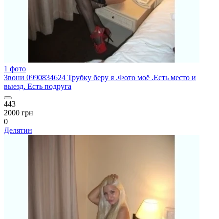
1 фото
Звони 0990834624 Трубку беру я .Фото моё .Есть место и
выезд. Есть подруга
443
2000 грн
0
Делятин