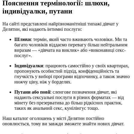
Пояснення термінології: шлюхи,
індивідуалки, путани
На сайті представлені найрізноманітніші типажі дівчат у
Делятин, які надають інтимні послуги:
Шлюхи
: термін, який часто вживають чоловіки. Ми та
багато чоловіків віддаємо перевагу більш нейтральним
виразам — «дівчата на виклик» або «виконавиці секс-
послуг».
Індивідуалки
: працюють самостійно у своїх квартирах,
пропонують особистий підхід, конфіденційність та
гнучкість у виборі програми відпочинку, а також значно
нижчу ціну, ніж у борделях.
Путани або повії
: сленгове позначення дівчат, які
надають сексуальні послуги в різних форматах — від
мінету без презерватива до більш рідкісних практик,
таких як анальний секс, кунілінгус тощо.
Наш каталог оголошень у місті Делятин постійно
оновлюється, тому ви завжди зможете знайти нових дівчат.