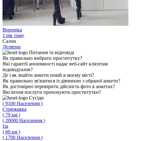
Вероніка
1 рік тому
Салон
Делятин
Питання
та відповіді
Як правильно вибрати проститутку?
Які гарантії анонімності надає веб-сайт клієнтам
індивідуалок?
Де і як знайти анкети повій в моєму місті?
Як правильно зв'язатися із дівчиною з обраної анкети?
Як достовірно перевірити дійсність фото в анкетах?
Які інтим послуги пропонують проститутки?
Сусіди
(
9100
Населення
)
Стрижавка
(
79
км
)
(
20000
Населення
)
Іза
(
60
км
)
(
1700
Населення
)