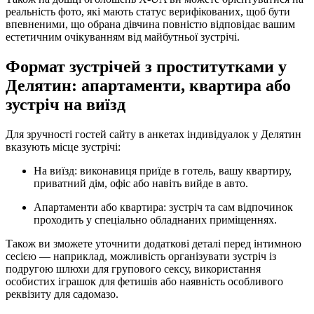
реальність фото, які мають статус верифікованих, щоб бути
впевненими, що обрана дівчина повністю відповідає вашим
естетичним очікуванням від майбутньої зустрічі.
Формат зустрічей з проститутками у
Делятин: апартаменти, квартира або
зустріч на виїзд
Для зручності гостей сайту в анкетах індивідуалок у Делятин
вказують місце зустрічі:
На виїзд: виконавиця приїде в готель, вашу квартиру,
приватний дім, офіс або навіть вийде в авто.
Апартаменти або квартира: зустріч та сам відпочинок
проходить у спеціально обладнаних приміщеннях.
Також ви зможете уточнити додаткові деталі перед інтимною
сесією — наприклад, можливість організувати зустріч із
подругою шлюхи для групового сексу, використання
особистих іграшок для фетишів або наявність особливого
реквізиту для садомазо.