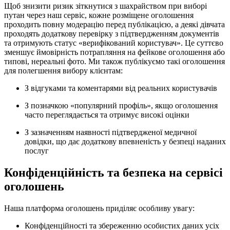
Щоб знизити ризик зіткнутися з шахрайством при виборі
путан через наш сервіс, кожне розміщене оголошення
проходить повну модерацію перед публікацією, а деякі дівчата
проходять додаткову перевірку з підтвердженням документів
та отримують статус «верифікований користувач». Це суттєво
зменшує ймовірність потрапляння на фейкове оголошення або
типові, нереальні фото. Ми також публікуємо такі оголошення
для полегшення вибору клієнтам:
З відгуками та коментарями від реальних користувачів
З позначкою «популярний профіль», якщо оголошення
часто переглядається та отримує високі оцінки
З зазначенням наявності підтвердженої медичної
довідки, що дає додаткову впевненість у безпеці наданих
послуг
Конфіденційність та безпека на сервісі
оголошень
Наша платформа оголошень приділяє особливу увагу:
Конфіденційності та збереженню особистих даних усіх