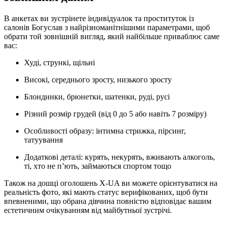
В анкетах ви зустрінете індивідуалок та проституток із
салонів Богуслав з найрізноманітнішими параметрами, щоб
обрати той зовнішній вигляд, який найбільше приваблює саме
вас:
Худі, стрункі, щільні
Високі, середнього зросту, низького зросту
Блондинки, брюнетки, шатенки, руді, русі
Різний розмір грудей (від 0 до 5 або навіть 7 розміру)
Особливості образу: інтимна стрижка, пірсинг,
татуування
Додаткові деталі: курять, некурять, вживають алкоголь,
ті, хто не п’ють, займаються спортом тощо
Також на дошці оголошень X-UA ви можете орієнтуватися на
реальність фото, які мають статус верифікованих, щоб бути
впевненими, що обрана дівчина повністю відповідає вашим
естетичним очікуванням від майбутньої зустрічі.