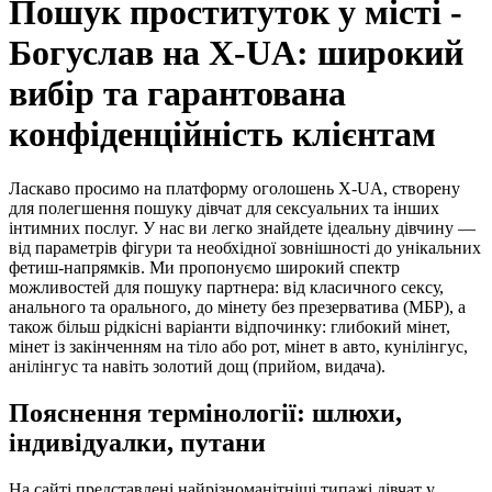
Пошук проституток у місті -
Богуслав на X-UA: широкий
вибір та гарантована
конфіденційність клієнтам
Ласкаво просимо на платформу оголошень X-UA, створену
для полегшення пошуку дівчат для сексуальних та інших
інтимних послуг. У нас ви легко знайдете ідеальну дівчину —
від параметрів фігури та необхідної зовнішності до унікальних
фетиш-напрямків. Ми пропонуємо широкий спектр
можливостей для пошуку партнера: від класичного сексу,
анального та орального, до мінету без презерватива (МБР), а
також більш рідкісні варіанти відпочинку: глибокий мінет,
мінет із закінченням на тіло або рот, мінет в авто, кунілінгус,
анілінгус та навіть золотий дощ (прийом, видача).
Пояснення термінології: шлюхи,
індивідуалки, путани
На сайті представлені найрізноманітніші типажі дівчат у