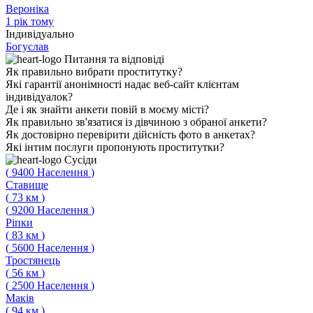
Вероніка
1 рік тому
Індивідуально
Богуслав
Питання
та відповіді
Як правильно вибрати проститутку?
Які гарантії анонімності надає веб-сайт клієнтам
індивідуалок?
Де і як знайти анкети повій в моєму місті?
Як правильно зв'язатися із дівчиною з обраної анкети?
Як достовірно перевірити дійсність фото в анкетах?
Які інтим послуги пропонують проститутки?
Сусіди
(
9400
Населення
)
Ставище
(
73
км
)
(
9200
Населення
)
Ріпки
(
83
км
)
(
5600
Населення
)
Тростянець
(
56
км
)
(
2500
Населення
)
Маків
(
94
км
)