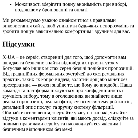
Можливості зберігати повну анонімність при виборі,
подальшому бронюванні та оплаті
Ми рекомендуємо уважно ознайомитися з правилами
використання сайту, щоб уникнути будь-яких непорозумінь та
зробити пошук максимально комфортним і зручним для вас.
Підсумки
X-UA – це сервіс, створений для того, щоб допомогти вам
швидко та безпечно знайти відповідних проституток у
Богуслав або інших містах серед безлічі подібних пропозицій.
Від традиційних формальних зустрічей до екстремальних
практик, таких як копро-видача, золотий дощ або мінет без
презерватива — кожен знайде те, що йому до вподоби. Наша
команда та платформа піклуються про конфіденційність і
зручність вибору, тому в оголошеннях ви знайдете лише
реальні пропозиції, реальні фото, сучасну систему рейтингів,
детальний опис послуг та зручну систему фільтрації.
Обирайте оголошення, звертайте увагу на типажі, читайте
відгуки з коментарями клієнтів, які мають досвід, слідкуйте за
новими правилами сервісу та насолоджуйтеся якісним і
безпечним відпочинком без меж!