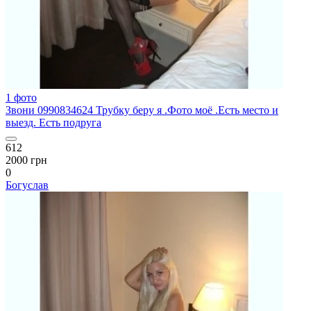
1 фото
Звони 0990834624 Трубку беру я .Фото моё .Есть место и
выезд. Есть подруга
612
2000 грн
0
Богуслав