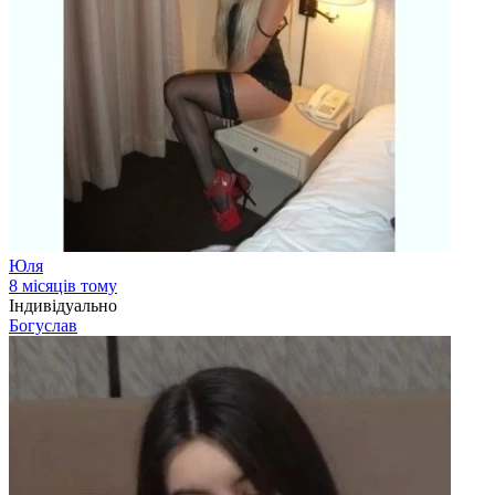
Юля
8 місяців тому
Індивідуально
Богуслав