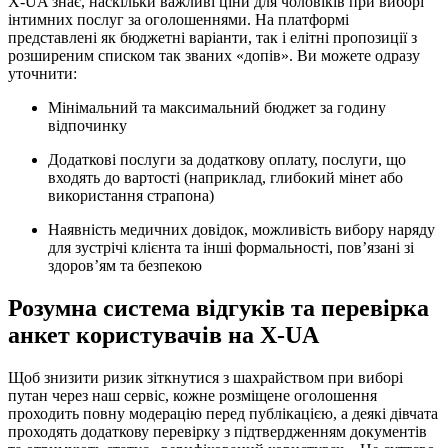
X-UA знає, наскільки важливі ціни для чоловіків при виборі
інтимних послуг за оголошеннями. На платформі
представлені як бюджетні варіанти, так і елітні пропозиції з
розширеним списком так званих «допів». Ви можете одразу
уточнити:
Мінімальний та максимальний бюджет за годину
відпочинку
Додаткові послуги за додаткову оплату, послуги, що
входять до вартості (наприклад, глибокий мінет або
використання страпона)
Наявність медичних довідок, можливість вибору наряду
для зустрічі клієнта та інші формальності, пов’язані зі
здоров’ям та безпекою
Розумна система відгуків та перевірка
анкет користувачів на X-UA
Щоб знизити ризик зіткнутися з шахрайством при виборі
путан через наш сервіс, кожне розміщене оголошення
проходить повну модерацію перед публікацією, а деякі дівчата
проходять додаткову перевірку з підтвердженням документів