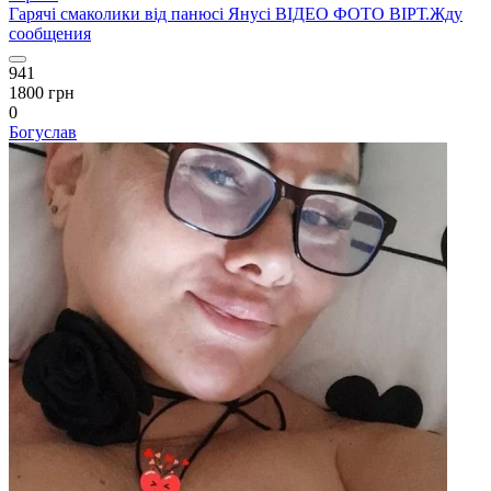
Гарячі смаколики від панюсі Янусі ВІДЕО ФОТО ВІРТ.Жду
сообщения
941
1800 грн
0
Богуслав