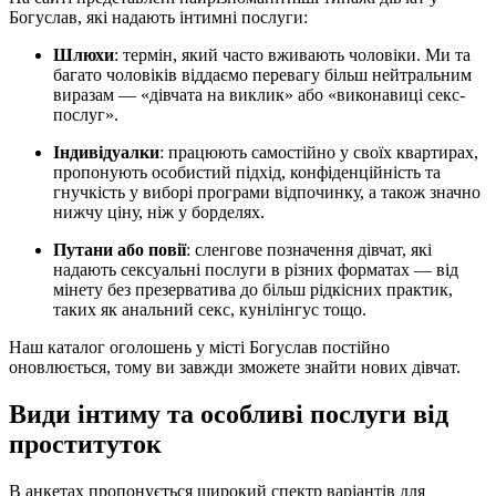
Богуслав, які надають інтимні послуги:
Шлюхи
: термін, який часто вживають чоловіки. Ми та
багато чоловіків віддаємо перевагу більш нейтральним
виразам — «дівчата на виклик» або «виконавиці секс-
послуг».
Індивідуалки
: працюють самостійно у своїх квартирах,
пропонують особистий підхід, конфіденційність та
гнучкість у виборі програми відпочинку, а також значно
нижчу ціну, ніж у борделях.
Путани або повії
: сленгове позначення дівчат, які
надають сексуальні послуги в різних форматах — від
мінету без презерватива до більш рідкісних практик,
таких як анальний секс, кунілінгус тощо.
Наш каталог оголошень у місті Богуслав постійно
оновлюється, тому ви завжди зможете знайти нових дівчат.
Види інтиму та особливі послуги від
проституток
В анкетах пропонується широкий спектр варіантів для