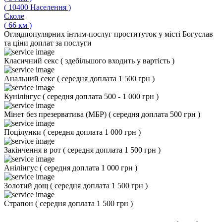
(
10400
Населення
)
Сколе
(
66
км
)
Огляд
популярних інтим-послуг проституток у місті Богуслав
та ціни доплат за послуги
Класичний секс
(
здебільшого входить у вартість
)
Анальний секс
(
середня доплата 1 500 грн
)
Кунілінгус
(
середня доплата 500 - 1 000 грн
)
Мінет без презерватива (МБР)
(
середня доплата 500 грн
)
Поцілунки
(
середня доплата 1 000 грн
)
Закінчення в рот
(
середня доплата 1 500 грн
)
Анілінгус
(
середня доплата 1 000 грн
)
Золотий дощ
(
середня доплата 1 500 грн
)
Страпон
(
середня доплата 1 500 грн
)