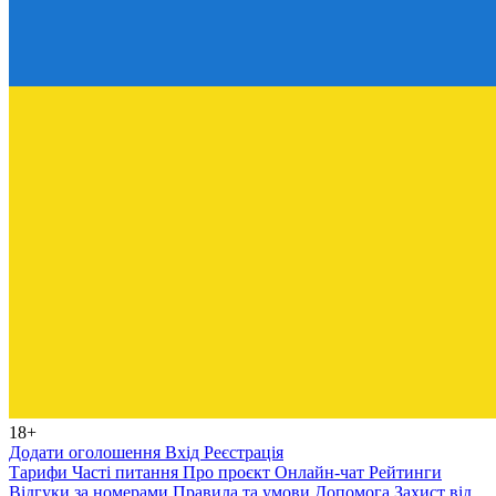
18+
Додати оголошення
Вхід
Реєстрація
Тарифи
Часті питання
Про проєкт
Онлайн-чат
Рейтинги
Відгуки за номерами
Правила та умови
Допомога
Захист від